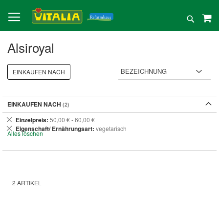
Direkt
zum
Suche
Inhalt
Alsiroyal
EINKAUFEN NACH
EINKAUFEN NACH
Dies
Einzelpreis
50,00 € - 60,00 €
entfernen
Dies
Eigenschaft/ Ernährungsart
vegetarisch
Alles löschen
entfernen
2
ARTIKEL