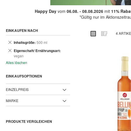
Happy Day
vom
06.08. - 08.08.2026
mit
11% Rabat
*Gültig nur im Aktionszeitr
EINKAUFEN NACH
ANSICHT
Raster
Liste
4
ARTIK
ALS
Dies
Inhaltsgröße
500 ml
entfernen
Dies
Eigenschaft/ Ernährungsart
entfernen
vegan
Alles löschen
EINKAUFSOPTIONEN
EINZELPREIS
MARKE
PRODUKTE VERGLEICHEN