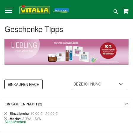
Direkt
zum
Suche
Inhalt
Geschenke-Tipps
EINKAUFEN NACH
EINKAUFEN NACH
Dies
Einzelpreis
10,00 € - 20,00 €
entfernen
Dies
Marke
ARYA LAYA
Alles löschen
entfernen