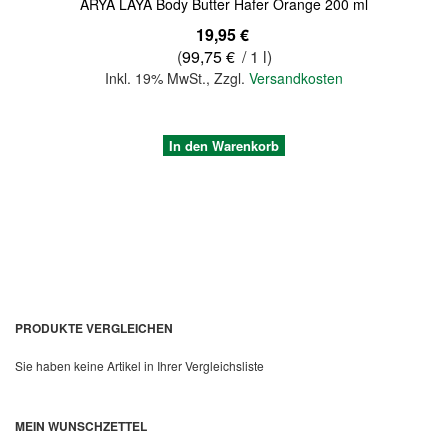
ARYA LAYA Body Butter Hafer Orange 200 ml
19,95 €
(
99,75 €
/ 1 l)
Inkl. 19% MwSt.
,
Zzgl.
Versandkosten
In den Warenkorb
PRODUKTE VERGLEICHEN
Sie haben keine Artikel in Ihrer Vergleichsliste
Quickview
MEIN WUNSCHZETTEL