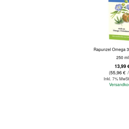
Quickview
Rapunzel Omega 3-
250 ml
13,99 
(
55,96 €
/
Inkl. 7% MwSt
Versandko
In den Warenkorb