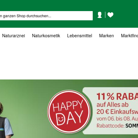
Mein
Mein
Suche
Konto
Wunschzettel
Naturarznei
Naturkosmetik
Lebensmittel
Marken
Marktfin