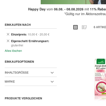
Happy Day
vom
06.08. - 08.08.2026
mit
11% Rabat
*Gültig nur im Aktionszeitr
EINKAUFEN NACH
ANSICHT
Raster
Liste
6
ARTIK
ALS
Dies
Einzelpreis
10,00 € - 20,00 €
entfernen
Dies
Eigenschaft/ Ernährungsart
entfernen
glutenfrei
Alles löschen
EINKAUFSOPTIONEN
INHALTSGRÖSSE
MARKE
PRODUKTE VERGLEICHEN