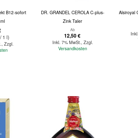
ekt B12-sofort
DR. GRANDEL CEROLA C-plus-
Alsiroyal
 ml
Zink Taler
€
Ab
Ink
12,50 €
/ 1 l)
Inkl. 7% MwSt.
,
Zzgl.
.
,
Zzgl.
Versandkosten
sten
In den Warenkorb
In den Warenkorb