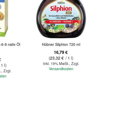
Quickview
Quickview
6-9 nativ Öl
Hübner Silphion 720 ml
16,79 €
(
23,32 €
/ 1 l)
€
Inkl. 19% MwSt.
,
Zzgl.
 1 l)
Versandkosten
.
,
Zzgl.
sten
In den Warenkorb