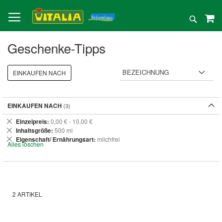
Direkt
zum
Suche
Inhalt
Geschenke-Tipps
EINKAUFEN NACH
EINKAUFEN NACH
Dies
Einzelpreis
0,00 € - 10,00 €
entfernen
Dies
Inhaltsgröße
500 ml
entfernen
Dies
Eigenschaft/ Ernährungsart
milchfrei
Alles löschen
entfernen
2
ARTIKEL