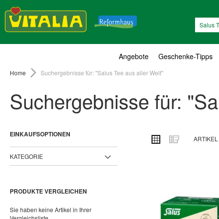
Suche
Angebote
Geschenke-Tipps
Home
Suchergebnisse für: "Salus Tee aus aller Welt"
Suchergebnisse für: "Sal
EINKAUFSOPTIONEN
ANSICHT
Raster
Liste
ARTIKE
ALS
KATEGORIE
PRODUKTE VERGLEICHEN
Sie haben keine Artikel in Ihrer
Vergleichsliste