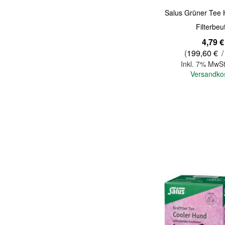
Salus Grüner Tee 
Filterbeu
4,79 €
(
199,60 €
/
Inkl. 7% MwSt
Versandko
In den Warenkorb