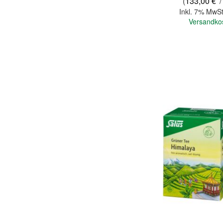
(
133,00 €
/
Inkl. 7% MwSt
Versandko
In den Warenkorb
Quickview