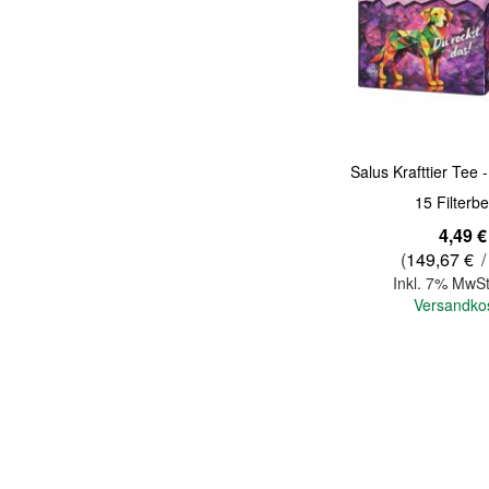
Quickview
Salus Krafttier Tee
15 Filterbe
4,49 €
(
149,67 €
/
Inkl. 7% MwSt
Versandko
In den Warenkorb