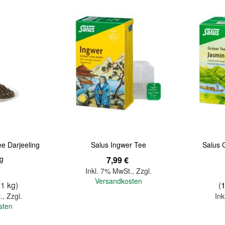
Quickview
Quickview
e Darjeeling
Salus Ingwer Tee
Salus 
 g
7,99 €
Inkl. 7% MwSt.
,
Zzgl.
Versandkosten
 1 kg)
(
.
,
Zzgl.
Ink
sten
In den Warenkorb