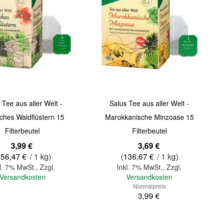
 Tee aus aller Welt -
Salus Tee aus aller Welt -
sches Waldflüstern 15
Marokkanische Minzoase 15
Filterbeutel
Filterbeutel
Sonderangebot
3,99 €
3,69 €
156,47 €
/ 1 kg)
(
136,67 €
/ 1 kg)
l. 7% MwSt.
,
Zzgl.
Inkl. 7% MwSt.
,
Zzgl.
Versandkosten
Versandkosten
Normalpreis
3,99 €