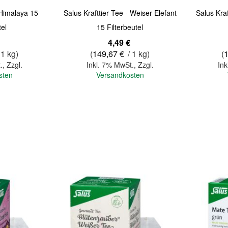
Himalaya 15
Salus Krafttier Tee - Weiser Elefant
Salus Kraf
tel
15 Filterbeutel
4,49 €
 1 kg)
(
149,67 €
/ 1 kg)
(
.
,
Zzgl.
Inkl. 7% MwSt.
,
Zzgl.
Ink
sten
Versandkosten
In den Warenkorb
In den Warenkorb