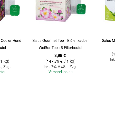
Quickview
Quickview
 - Cooler Hund
Salus Gourmet Tee - Blütenzauber
Salus M
utel
Weißer Tee 15 Filterbeutel
(
3,99 €
Ink
 1 kg)
(
147,79 €
/ 1 kg)
.
,
Zzgl.
Inkl. 7% MwSt.
,
Zzgl.
sten
Versandkosten
In den Warenkorb
In den Warenkorb