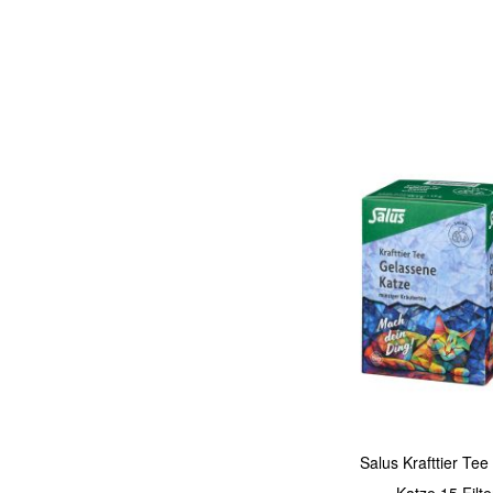
In den Warenkorb
Quickview
Salus Krafttier Te