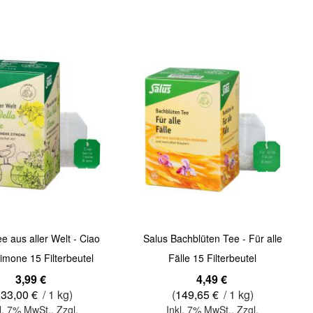
In den Warenkorb
Quickview
e aus aller Welt - Ciao
Salus Bachblüten Tee - Für alle
Limone 15 Filterbeutel
Fälle 15 Filterbeutel
3,99 €
4,49 €
133,00 €
/ 1 kg)
(
149,65 €
/ 1 kg)
l. 7% MwSt.
,
Zzgl.
Inkl. 7% MwSt.
,
Zzgl.