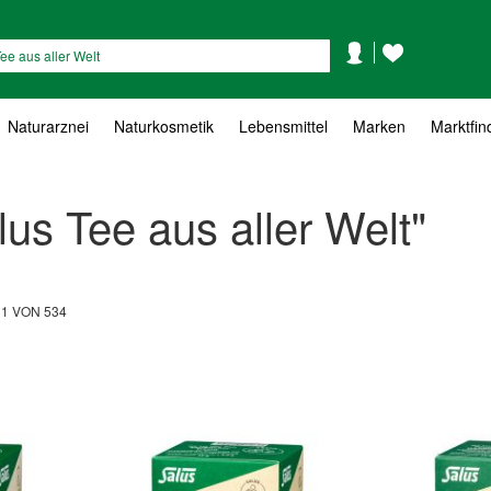
Mein
Mein
Suche
Konto
Wunschzettel
Naturarznei
Naturkosmetik
Lebensmittel
Marken
Marktfin
us Tee aus aller Welt"
L
1
VON
534