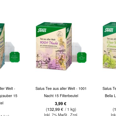
Quickview
Quickview
ler Welt -
Salus Tee aus aller Welt - 1001
Salus Te
gzauber 15
Nacht 15 Filterbeutel
Bella 
tel
3,99 €
(
132,99 €
/ 1 kg)
(
Inkl. 7% MwSt.
,
Zzgl.
Ink