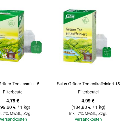
Quickview
Grüner Tee Jasmin 15
Salus Grüner Tee entkoffeiniert 15
Filterbeutel
Filterbeutel
4,79 €
4,99 €
199,60 €
/ 1 kg)
(
184,83 €
/ 1 kg)
l. 7% MwSt.
,
Zzgl.
Inkl. 7% MwSt.
,
Zzgl.
Versandkosten
Versandkosten