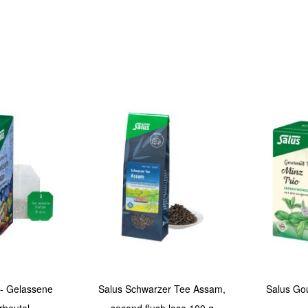
In den Warenkorb
Quickview
Quickview
e - Gelassene
Salus Schwarzer Tee Assam,
Salus Gou