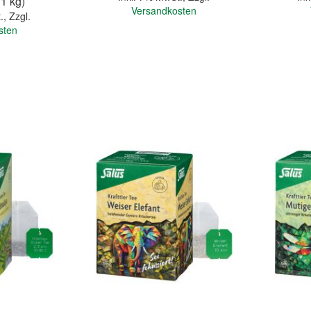
 1 kg)
Versandkosten
.
,
Zzgl.
sten
In den Warenkorb
In den Warenkorb
Quickview
Quickview