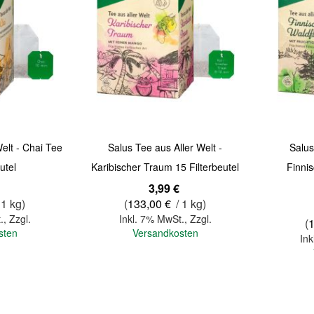
Welt - Chai Tee
Salus Tee aus Aller Welt -
Salus
utel
Karibischer Traum 15 Filterbeutel
Finni
3,99 €
 1 kg)
(
133,00 €
/ 1 kg)
.
,
Zzgl.
Inkl. 7% MwSt.
,
Zzgl.
(
sten
Versandkosten
Ink
In den Warenkorb
In den Warenkorb