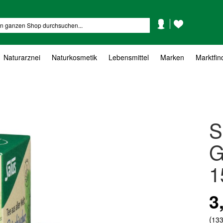
Mein
Mein
Suche
Konto
Wunschzettel
Naturarznei
Naturkosmetik
Lebensmittel
Marken
Marktfin
S
G
1
3
(
133