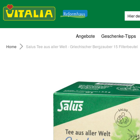
Suche
Angebote
Geschenke-Tipps
Home
Salus Tee aus aller Welt - Griechischer Bergzauber 15 Filterbeutel
Zum
Ende
der
Bildergalerie
springen