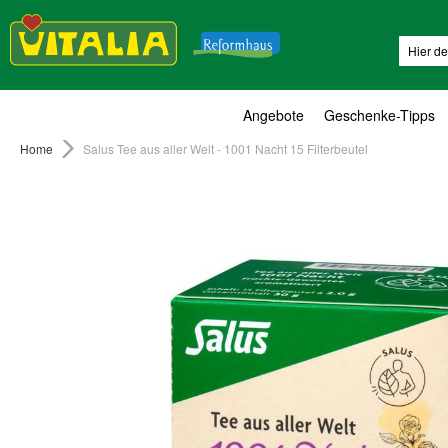
Suche
Angebote
Geschenke-Tipps
Home
Salus Tee aus aller Welt - 1001 Nacht 15 Filterbeutel
Zum
Ende
der
Bildergalerie
springen