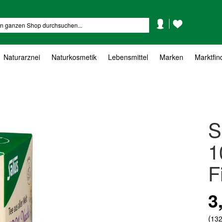
Mein
Mein
Suche
Konto
Wunschzettel
Naturarznei
Naturkosmetik
Lebensmittel
Marken
Marktfin
S
1
F
3
(
132