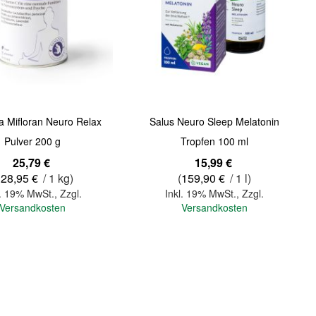
Quickview
a Mifloran Neuro Relax
Salus Neuro Sleep Melatonin
Pulver 200 g
Tropfen 100 ml
25,79 €
15,99 €
128,95 €
/ 1 kg)
(
159,90 €
/ 1 l)
l. 19% MwSt.
,
Zzgl.
Inkl. 19% MwSt.
,
Zzgl.
Versandkosten
Versandkosten
In den Warenkorb