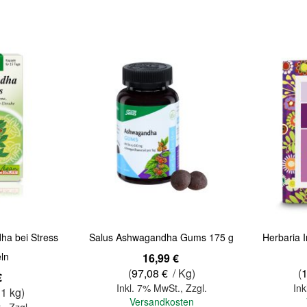
Quickview
Quickview
ha bei Stress
Salus Ashwagandha Gums 175 g
Herbaria I
ln
16,99 €
(
97,08 €
/ Kg)
(
€
Inkl. 7% MwSt.
,
Zzgl.
Ink
 1 kg)
Versandkosten