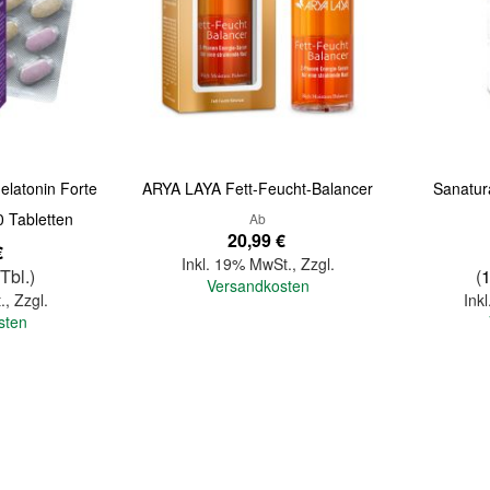
Quickview
Quickview
elatonin Forte
ARYA LAYA Fett-Feucht-Balancer
Sanatur
 Tabletten
Ab
20,99 €
€
Inkl. 19% MwSt.
,
Zzgl.
 Tbl.)
(
Versandkosten
.
,
Zzgl.
Ink
sten
In den Warenkorb
In den Warenkorb