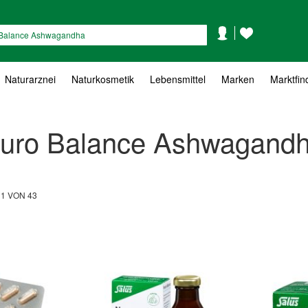
Mein
Mein
Suche
Konto
Wunschzettel
Naturarznei
Naturkosmetik
Lebensmittel
Marken
Marktfin
Neuro Balance Ashwagand
L
1
VON
43