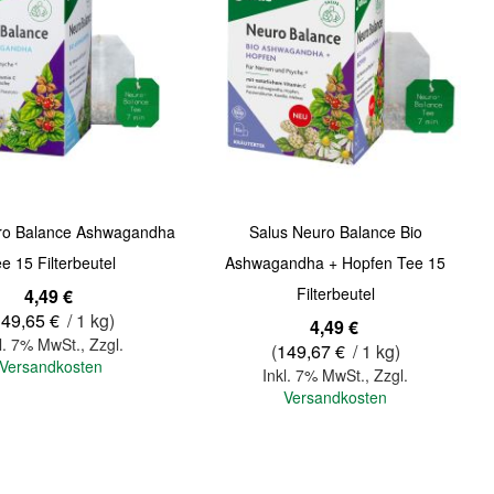
ro Balance Ashwagandha
Salus Neuro Balance Bio
e 15 Filterbeutel
Ashwagandha + Hopfen Tee 15
Filterbeutel
4,49 €
149,65 €
/ 1 kg)
4,49 €
l. 7% MwSt.
,
Zzgl.
(
149,67 €
/ 1 kg)
Versandkosten
Inkl. 7% MwSt.
,
Zzgl.
Versandkosten
In den Warenkorb