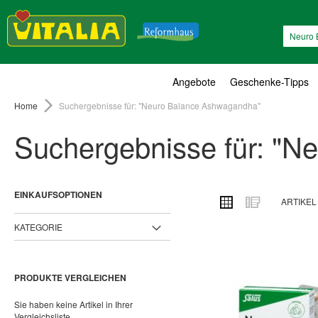
Suche
Angebote
Geschenke-Tipps
Home
Suchergebnisse für: "Neuro Balance Ashwagandha"
Suchergebnisse für: "
EINKAUFSOPTIONEN
ANSICHT
Raster
Liste
ARTIKE
ALS
KATEGORIE
PRODUKTE VERGLEICHEN
Sie haben keine Artikel in Ihrer
Vergleichsliste