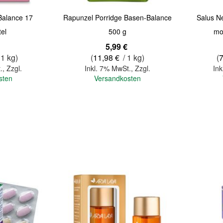
Balance 17
Rapunzel Porridge Basen-Balance
Salus N
tel
500 g
mo
5,99 €
 1 kg)
(
11,98 €
/ 1 kg)
(
.
,
Zzgl.
Inkl. 7% MwSt.
,
Zzgl.
Ink
sten
Versandkosten
In den Warenkorb
In den Warenkorb