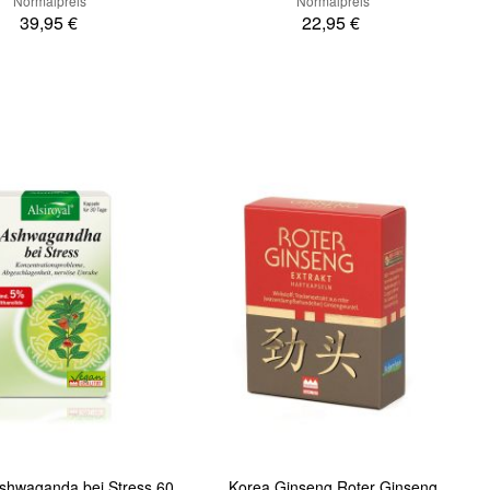
Normalpreis
Normalpreis
39,95 €
22,95 €
In den Warenkorb
Quickview
Ashwaganda bei Stress 60
Korea Ginseng Roter Ginseng