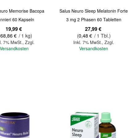
euro Memorise Bacopa
Salus Neuro Sleep Melatonin Forte
nnieri 60 Kapseln
3 mg 2 Phasen 60 Tabletten
19,99 €
27,99 €
768,86 €
/ 1 kg)
(
0,48 €
/ 1 Tbl.)
l. 7% MwSt.
,
Zzgl.
Inkl. 7% MwSt.
,
Zzgl.
Versandkosten
Versandkosten
In den Warenkorb