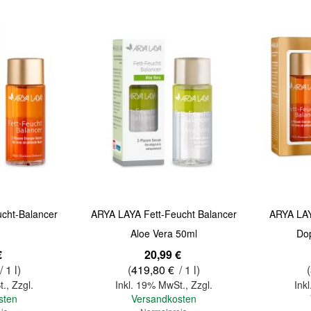
Quickview
Quickview
cht-Balancer
ARYA LAYA Fett-Feucht Balancer
ARYA LAY
Aloe Vera 50ml
Do
Sonderangebot
Sonderange
€
20,99 €
/ 1 l)
(
419,80 €
/ 1 l)
(
t.
,
Zzgl.
Inkl. 19% MwSt.
,
Zzgl.
Ink
sten
Versandkosten