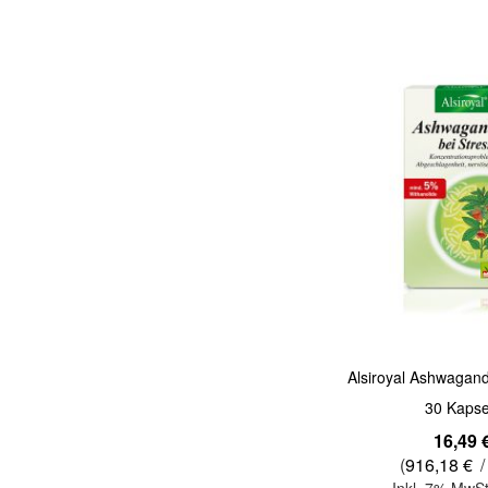
Quickview
Alsiroyal Ashwagand
30 Kapse
16,49 
(
916,18 €
/