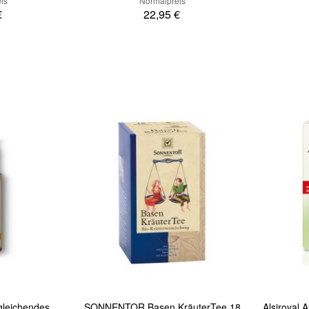
is
Normalpreis
€
22,95 €
In den Warenkorb
In den Warenkorb
Quickview
Quickview
gleichendes
SONNENTOR Basen KräuterTee 18
Alsiroyal 