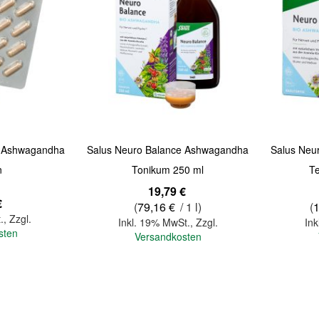
e Ashwagandha
Salus Neuro Balance Ashwagandha
Salus Neu
n
Tonikum 250 ml
Te
19,79 €
€
(
79,16 €
/ 1 l)
(
.
,
Zzgl.
Inkl. 19% MwSt.
,
Zzgl.
Ink
sten
Versandkosten
In den Warenkorb
In den Warenkorb