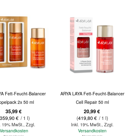
Quickview
A Fett-Feucht-Balancer
ARYA LAYA Fett-Feucht-Balancer
ppelpack 2x 50 ml
Cell Repair 50 ml
bot
Sonderangebot
35,99 €
20,99 €
359,90 €
/ 1 l)
(
419,80 €
/ 1 l)
l. 19% MwSt.
,
Zzgl.
Inkl. 19% MwSt.
,
Zzgl.
Versandkosten
Versandkosten