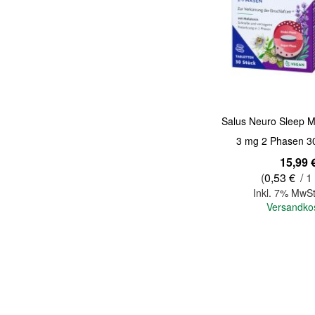
Quickview
Salus Neuro Sleep M
3 mg 2 Phasen 30
15,99 
(
0,53 €
/ 1
Inkl. 7% MwSt
Versandko
In den Warenkorb