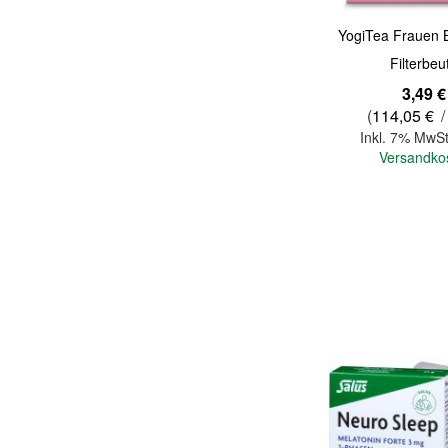
YogiTea Frauen 
Filterbeu
3,49 €
(
114,05 €
/
Inkl. 7% MwSt
Versandko
In den Warenkorb