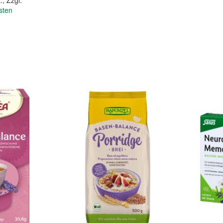
.
,
Zzgl.
sten
In den Warenkorb
In den Warenkorb
Quickview
Quickview