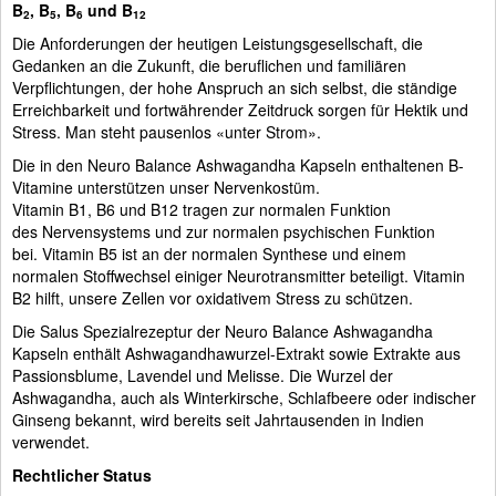
B
, B
, B
und B
2
5
6
12
Die Anforderungen der heutigen Leistungsgesellschaft, die
Gedanken an die Zukunft, die beruflichen und familiären
Verpflichtungen, der hohe Anspruch an sich selbst, die ständige
Erreichbarkeit und fortwährender Zeitdruck sorgen für Hektik und
Stress. Man steht pausenlos «unter Strom».
Die in den Neuro Balance Ashwagandha Kapseln enthaltenen B-
Vitamine unterstützen unser Nervenkostüm.
Vitamin B1, B6 und B12 tragen zur normalen Funktion
des Nervensystems und zur normalen psychischen Funktion
bei. Vitamin B5 ist an der normalen Synthese und einem
normalen Stoffwechsel einiger Neurotransmitter beteiligt. Vitamin
B2 hilft, unsere Zellen vor oxidativem Stress zu schützen.
Die Salus Spezialrezeptur der Neuro Balance Ashwagandha
Kapseln enthält Ashwagandhawurzel-Extrakt sowie Extrakte aus
Passionsblume, Lavendel und Melisse. Die Wurzel der
Ashwagandha, auch als Winterkirsche, Schlafbeere oder indischer
Ginseng bekannt, wird bereits seit Jahrtausenden in Indien
verwendet.
Rechtlicher Status