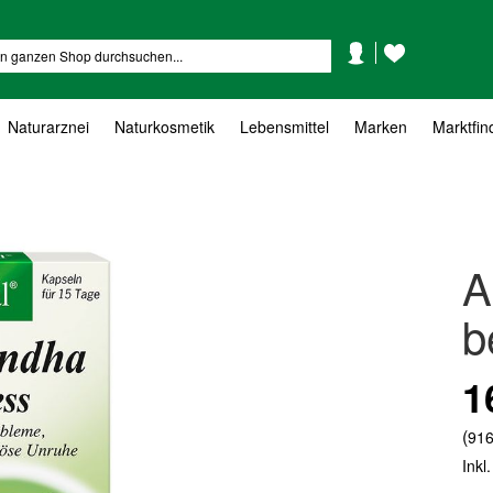
Mein
Mein
Suche
Konto
Wunschzettel
Naturarznei
Naturkosmetik
Lebensmittel
Marken
Marktfin
A
b
1
(
916
Inkl