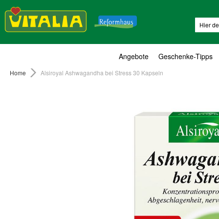
Suche
Angebote
Geschenke-Tipps
Home
Alsiroyal Ashwagandha bei Stress 30 Kapseln
Zum
Ende
der
Bildergalerie
springen