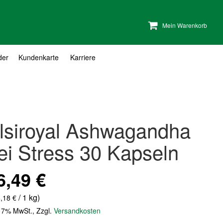
Mein Warenkorb
der
Kundenkarte
Karriere
lsiroyal Ashwagandha
ei Stress 30 Kapseln
6,49 €
/ 1 kg)
,18 €
. 7% MwSt.
,
Zzgl.
Versandkosten