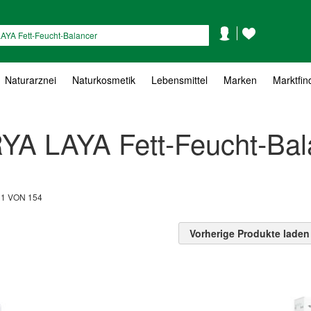
Mein
Mein
Suche
Konto
Wunschzettel
Naturarznei
Naturkosmetik
Lebensmittel
Marken
Marktfin
RYA LAYA Fett-Feucht-Bal
L
1
VON
154
Vorherige Produkte laden