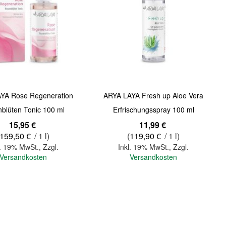
Quickview
YA Rose Regeneration
ARYA LAYA Fresh up Aloe Vera
blüten Tonic 100 ml
Erfrischungsspray 100 ml
15,95 €
11,99 €
159,50 €
/ 1 l)
(
119,90 €
/ 1 l)
l. 19% MwSt.
,
Zzgl.
Inkl. 19% MwSt.
,
Zzgl.
Versandkosten
Versandkosten
In den Warenkorb