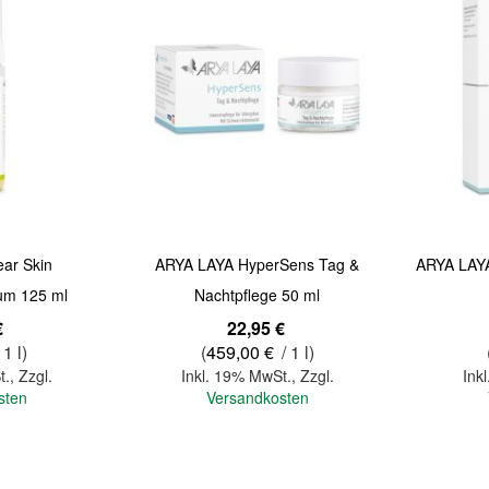
ar Skin
ARYA LAYA HyperSens Tag &
ARYA LAYA
um 125 ml
Nachtpflege 50 ml
€
22,95 €
 1 l)
(
459,00 €
/ 1 l)
t.
,
Zzgl.
Inkl. 19% MwSt.
,
Zzgl.
Ink
sten
Versandkosten
In den Warenkorb
In den Warenkorb