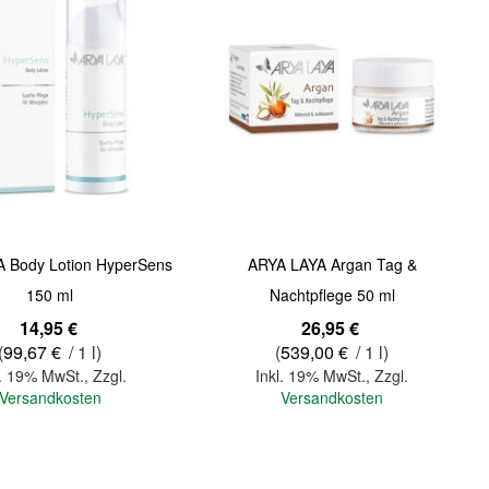
 Body Lotion HyperSens
ARYA LAYA Argan Tag &
150 ml
Nachtpflege 50 ml
14,95 €
26,95 €
(
99,67 €
/ 1 l)
(
539,00 €
/ 1 l)
l. 19% MwSt.
,
Zzgl.
Inkl. 19% MwSt.
,
Zzgl.
Versandkosten
Versandkosten
In den Warenkorb