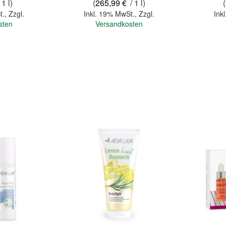
 1 l)
(
265,99 €
/ 1 l)
(
t.
,
Zzgl.
Inkl. 19% MwSt.
,
Zzgl.
Ink
sten
Versandkosten
In den Warenkorb
In den Warenkorb
Quickview
Quickview