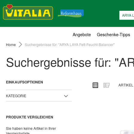
Suche
Angebote
Geschenke-Tipps
Home
Suchergebnisse für: "ARYA LAYA Fett-Feucht-Balancer"
Suchergebnisse für: "A
EINKAUFSOPTIONEN
ANSICHT
Raster
Liste
ARTIKE
ALS
KATEGORIE
PRODUKTE VERGLEICHEN
Sie haben keine Artikel in Ihrer
Vergleichsliste