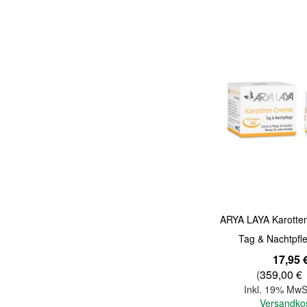
Quickview
ARYA LAYA Karott
Tag & Nachtpfl
17,95 
(
359,00 €
Inkl. 19% MwS
Versandko