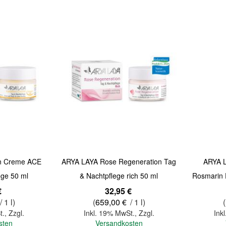
Quickview
Quickview
en Creme ACE
ARYA LAYA Rose Regeneration Tag
ARYA 
ege 50 ml
& Nachtpflege rich 50 ml
Rosmarin 
€
32,95 €
/ 1 l)
(
659,00 €
/ 1 l)
(
t.
,
Zzgl.
Inkl. 19% MwSt.
,
Zzgl.
Ink
sten
Versandkosten