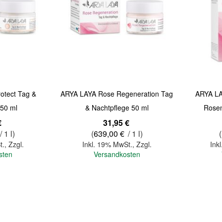
Quickview
Quickview
otect Tag &
ARYA LAYA Rose Regeneration Tag
ARYA LA
 50 ml
& Nachtpflege 50 ml
Rosen
€
31,95 €
/ 1 l)
(
639,00 €
/ 1 l)
(
t.
,
Zzgl.
Inkl. 19% MwSt.
,
Zzgl.
Ink
sten
Versandkosten
In den Warenkorb
In den Warenkorb