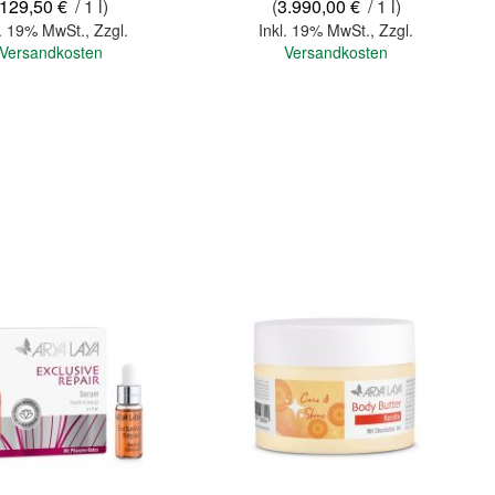
129,50 €
/ 1 l)
(
3.990,00 €
/ 1 l)
l. 19% MwSt.
,
Zzgl.
Inkl. 19% MwSt.
,
Zzgl.
Versandkosten
Versandkosten
In den Warenkorb
Quickview