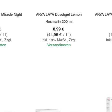
Miracle Night
ARYA LAYA Duschgel Lemon
ARYA LAYA
Rosmarin 200 ml
€
8,99 €
/ 1 l)
(
44,95 €
/ 1 l)
(
1
t.
,
Zzgl.
Inkl. 19% MwSt.
,
Zzgl.
Ink
sten
Versandkosten
In den Warenkorb
In den Warenkorb