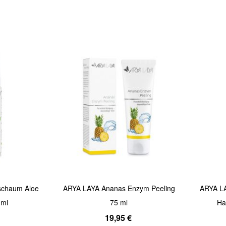
Quickview
Quickview
schaum Aloe
ARYA LAYA Ananas Enzym Peeling
ARYA L
 ml
75 ml
Ha
19,95 €