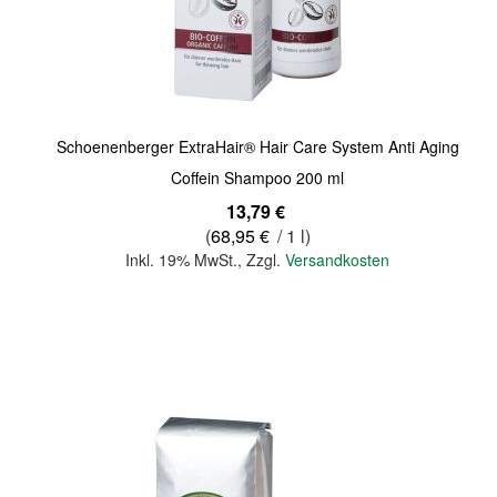
Quickview
Schoenenberger ExtraHair® Hair Care System Anti Aging
Coffein Shampoo 200 ml
13,79 €
(
68,95 €
/ 1 l)
Inkl. 19% MwSt.
,
Zzgl.
Versandkosten
In den Warenkorb