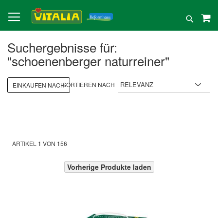
Direkt
zum
Suche
Inhalt
Suchergebnisse für:
"schoenenberger naturreiner"
SORTIEREN NACH
EINKAUFEN NACH
ARTIKEL
1
VON
156
Vorherige Produkte laden