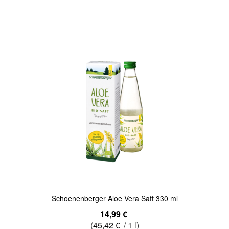
In den Warenkorb
Quickview
Schoenenberger Aloe Vera Saft 330 ml
14,99 €
(
45,42 €
/ 1 l)