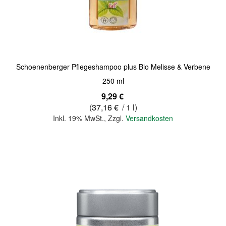
Quickview
Schoenenberger Pflegeshampoo plus Bio Melisse & Verbene
250 ml
9,29 €
(
37,16 €
/ 1 l)
Inkl. 19% MwSt.
,
Zzgl.
Versandkosten
In den Warenkorb