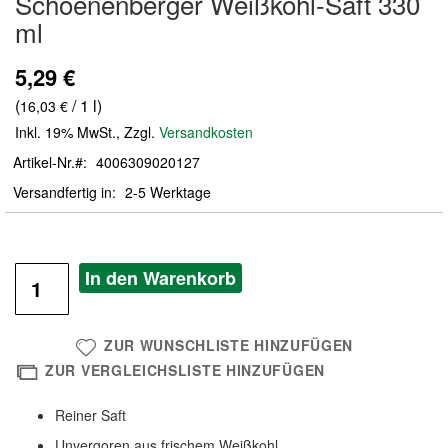
Schoenenberger Weißkohl-Saft 330
der
ml
Bildergalerie
springen
5,29 €
(
/ 1 l)
16,03 €
Inkl. 19% MwSt.
,
Zzgl.
Versandkosten
Artikel-Nr.
4006309020127
Versandfertig in
2-5 Werktage
In den Warenkorb
ZUR WUNSCHLISTE HINZUFÜGEN
ZUR VERGLEICHSLISTE HINZUFÜGEN
Reiner Saft
Unvergoren aus frischem Weißkohl