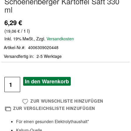
Schoenenberger Kartoffel Saft 330
der
ml
Bildergalerie
springen
6,29 €
(
/ 1 l)
19,06 €
Inkl. 19% MwSt.
,
Zzgl.
Versandkosten
Artikel-Nr.
4006309020448
Versandfertig in
2-5 Werktage
In den Warenkorb
ZUR WUNSCHLISTE HINZUFÜGEN
ZUR VERGLEICHSLISTE HINZUFÜGEN
Für einen gesunden Elektrolythaushalt*
Kalium-Quelle