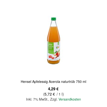
Quickview
Hensel Apfelessig Acerola naturtrüb 750 ml
4,29 €
(
5,72 €
/ 1 l)
Inkl. 7% MwSt.
,
Zzgl.
Versandkosten