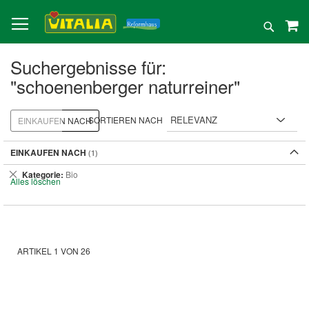
Direkt
zum
Suche
Inhalt
Suchergebnisse für:
"schoenenberger naturreiner"
SORTIEREN NACH
EINKAUFEN NACH
EINKAUFEN NACH
Dies
Kategorie
Bio
Alles löschen
entfernen
ARTIKEL
1
VON
26