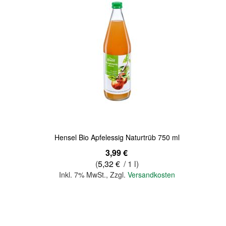
Quickview
Hensel Bio Apfelessig Naturtrüb 750 ml
3,99 €
(
5,32 €
/ 1 l)
Inkl. 7% MwSt.
,
Zzgl.
Versandkosten
In den Warenkorb