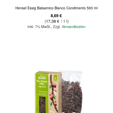
Hensel Essig Balsamico Bianco Condimento 500 ml
8,69 €
(
17,38 €
/ 1 l)
Inkl. 7% MwSt.
,
Zzgl.
Versandkosten
In den Warenkorb
Quickview