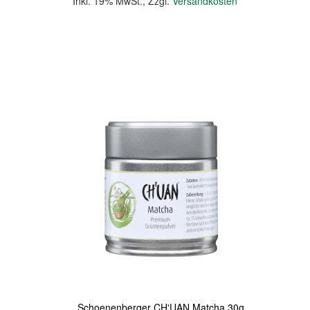
Inkl. 19% MwSt.
,
Zzgl.
Versandkosten
In den Warenkorb
Quickview
Schoenenberger CH'UAN Matcha 30g