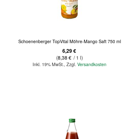
Quickview
Schoenenberger TopVital Möhre-Mango Saft 750 ml
6,29 €
(
8,38 €
/ 1 l)
Inkl. 19% MwSt.
,
Zzgl.
Versandkosten
In den Warenkorb