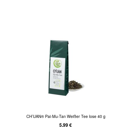
In den Warenkorb
Quickview
CH’UAN® Pai-Mu-Tan Weißer Tee lose 40 g
5,99 €