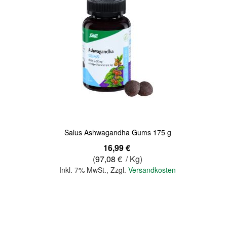
Quickview
Salus Ashwagandha Gums 175 g
16,99 €
(
97,08 €
/ Kg)
Inkl. 7% MwSt.
,
Zzgl.
Versandkosten
In den Warenkorb