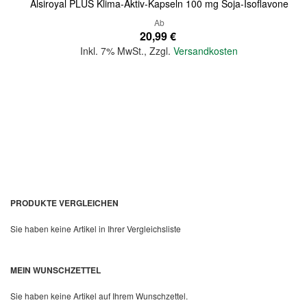
Alsiroyal PLUS Klima-Aktiv-Kapseln 100 mg Soja-Isoflavone
Ab
20,99 €
Inkl. 7% MwSt.
,
Zzgl.
Versandkosten
In den Warenkorb
PRODUKTE VERGLEICHEN
Sie haben keine Artikel in Ihrer Vergleichsliste
MEIN WUNSCHZETTEL
Quickview
Sie haben keine Artikel auf Ihrem Wunschzettel.