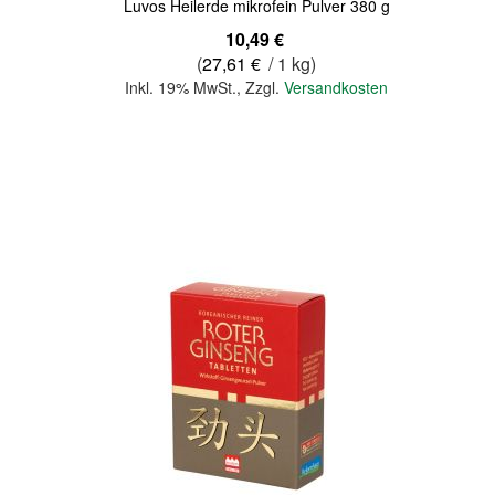
Luvos Heilerde mikrofein Pulver 380 g
10,49 €
(
27,61 €
/ 1 kg)
Inkl. 19% MwSt.
,
Zzgl.
Versandkosten
In den Warenkorb
Quickview