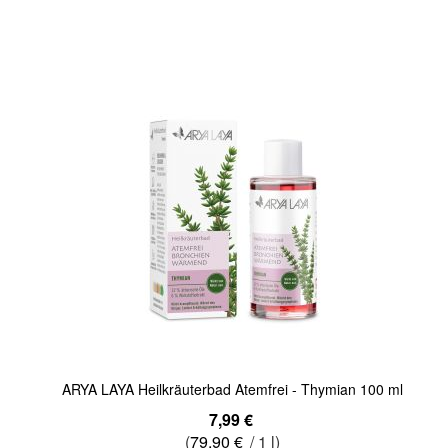
In den Warenkorb
Quickview
ARYA LAYA Heilkräuterbad Atemfrei - Thymian 100 ml
7,99 €
(
79,90 €
/ 1 l)