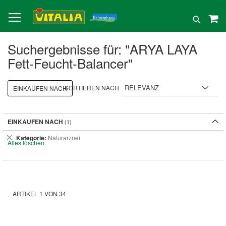
Direkt
zum
Suche
Inhalt
Suchergebnisse für: "ARYA LAYA
Fett-Feucht-Balancer"
SORTIEREN NACH
EINKAUFEN NACH
EINKAUFEN NACH
Dies
Kategorie
Naturarznei
Alles löschen
entfernen
ARTIKEL
1
VON
34