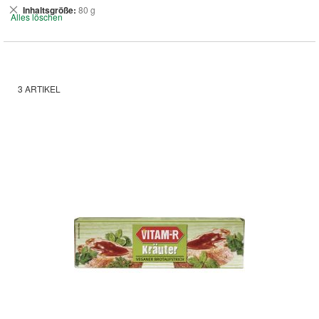
Dies
Inhaltsgröße
80 g
Alles löschen
entfernen
3
ARTIKEL