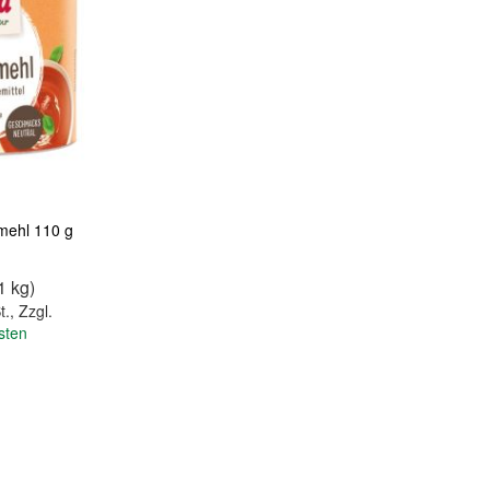
mehl 110 g
1 kg)
t.
,
Zzgl.
sten