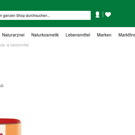
Mein
Mein
Suche
Konto
Wunschzettel
Naturarznei
Naturkosmetik
Lebensmittel
Marken
Marktfin
de- & Geliermittel
AG