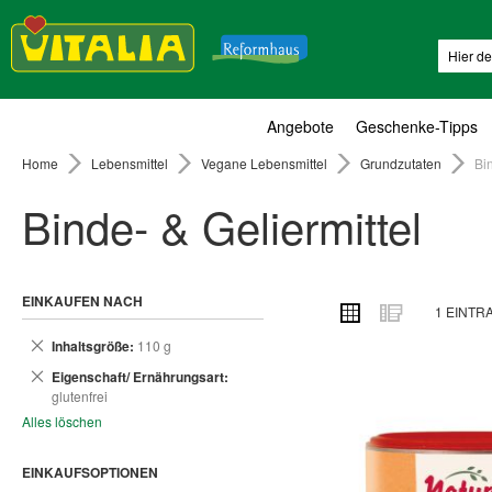
Suche
Angebote
Geschenke-Tipps
Home
Lebensmittel
Vegane Lebensmittel
Grundzutaten
Bin
Binde- & Geliermittel
EINKAUFEN NACH
ANSICHT
Raster
Liste
1
EINTR
ALS
Dies
Inhaltsgröße
110 g
entfernen
Dies
Eigenschaft/ Ernährungsart
entfernen
glutenfrei
Alles löschen
EINKAUFSOPTIONEN