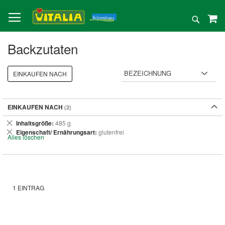
Direkt
zum
Suche
Inhalt
Backzutaten
EINKAUFEN NACH
EINKAUFEN NACH
Dies
Inhaltsgröße
485 g
entfernen
Dies
Eigenschaft/ Ernährungsart
glutenfrei
Alles löschen
entfernen
1
EINTRAG