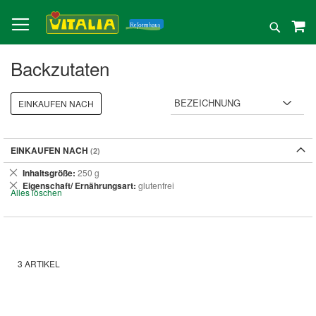
Direkt
zum
Suche
Inhalt
Backzutaten
EINKAUFEN NACH
EINKAUFEN NACH
Dies
Inhaltsgröße
250 g
entfernen
Dies
Eigenschaft/ Ernährungsart
glutenfrei
Alles löschen
entfernen
3
ARTIKEL