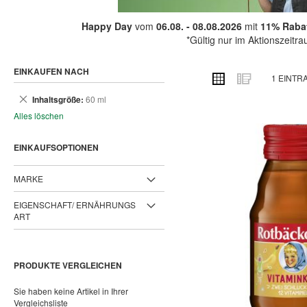
Happy Day
vom
06.08. - 08.08.2026
mit
11% Rabat
*Gültig nur im Aktionszeitr
EINKAUFEN NACH
ANSICHT
Raster
Liste
1
EINTR
ALS
Dies
Inhaltsgröße
60 ml
entfernen
Alles löschen
EINKAUFSOPTIONEN
MARKE
EIGENSCHAFT/ ERNÄHRUNGS
ART
PRODUKTE VERGLEICHEN
Sie haben keine Artikel in Ihrer
Vergleichsliste