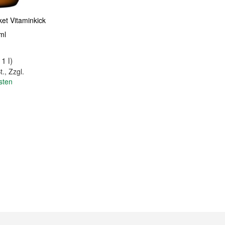
et Vitaminkick
ml
 1 l)
t.
,
Zzgl.
sten