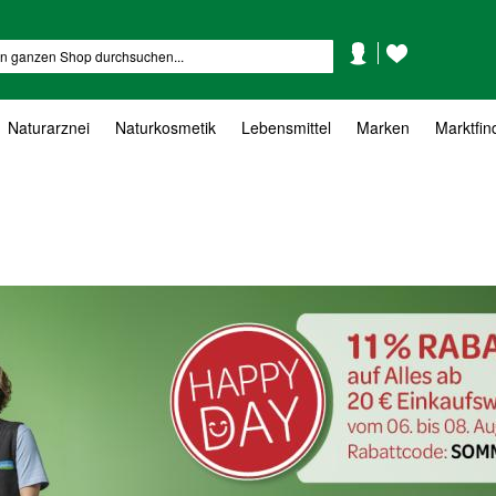
Mein
Mein
Suche
Konto
Wunschzettel
Naturarznei
Naturkosmetik
Lebensmittel
Marken
Marktfin