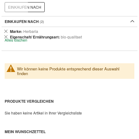
EINKAUFEN NACH
EINKAUFEN NACH
Dies
Marke
Herbaria
entfernen
Dies
Eigenschaft/ Ernährungsart
bio-qualitaet
Alles löschen
entfernen
Wir können keine Produkte entsprechend dieser Auswahl
finden
PRODUKTE VERGLEICHEN
Sie haben keine Artikel in Ihrer Vergleichsliste
MEIN WUNSCHZETTEL