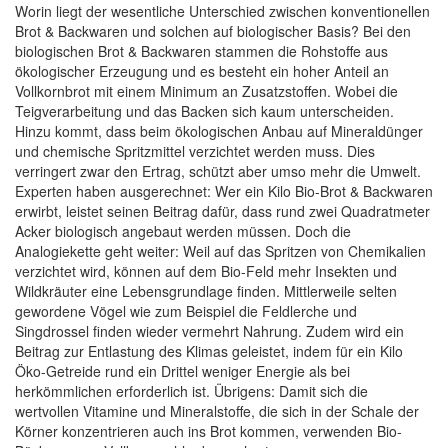
Worin liegt der wesentliche Unterschied zwischen konventionellen
Brot & Backwaren und solchen auf biologischer Basis? Bei den
biologischen Brot & Backwaren stammen die Rohstoffe aus
ökologischer Erzeugung und es besteht ein hoher Anteil an
Vollkornbrot mit einem Minimum an Zusatzstoffen. Wobei die
Teigverarbeitung und das Backen sich kaum unterscheiden.
Hinzu kommt, dass beim ökologischen Anbau auf Mineraldünger
und chemische Spritzmittel verzichtet werden muss. Dies
verringert zwar den Ertrag, schützt aber umso mehr die Umwelt.
Experten haben ausgerechnet: Wer ein Kilo Bio-Brot & Backwaren
erwirbt, leistet seinen Beitrag dafür, dass rund zwei Quadratmeter
Acker biologisch angebaut werden müssen. Doch die
Analogiekette geht weiter: Weil auf das Spritzen von Chemikalien
verzichtet wird, können auf dem Bio-Feld mehr Insekten und
Wildkräuter eine Lebensgrundlage finden. Mittlerweile selten
gewordene Vögel wie zum Beispiel die Feldlerche und
Singdrossel finden wieder vermehrt Nahrung. Zudem wird ein
Beitrag zur Entlastung des Klimas geleistet, indem für ein Kilo
Öko-Getreide rund ein Drittel weniger Energie als bei
herkömmlichen erforderlich ist. Übrigens: Damit sich die
wertvollen Vitamine und Mineralstoffe, die sich in der Schale der
Körner konzentrieren auch ins Brot kommen, verwenden Bio-