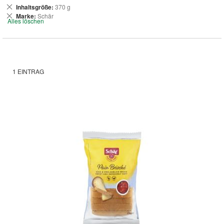
Dies
Inhaltsgröße
370 g
entfernen
Dies
Marke
Schär
Alles löschen
entfernen
1
EINTRAG