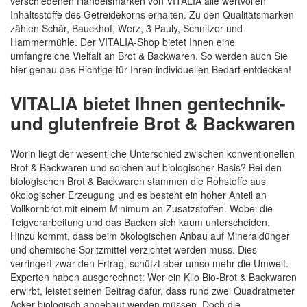
verschiedenen Handelsmarken von VITALIA alle wertvollen
Inhaltsstoffe des Getreidekorns erhalten. Zu den Qualitätsmarken
zählen Schär, Bauckhof, Werz, 3 Pauly, Schnitzer und
Hammermühle. Der VITALIA-Shop bietet Ihnen eine
umfangreiche Vielfalt an Brot & Backwaren. So werden auch Sie
hier genau das Richtige für Ihren individuellen Bedarf entdecken!
VITALIA bietet Ihnen gentechnik-
und glutenfreie Brot & Backwaren
Worin liegt der wesentliche Unterschied zwischen konventionellen
Brot & Backwaren und solchen auf biologischer Basis? Bei den
biologischen Brot & Backwaren stammen die Rohstoffe aus
ökologischer Erzeugung und es besteht ein hoher Anteil an
Vollkornbrot mit einem Minimum an Zusatzstoffen. Wobei die
Teigverarbeitung und das Backen sich kaum unterscheiden.
Hinzu kommt, dass beim ökologischen Anbau auf Mineraldünger
und chemische Spritzmittel verzichtet werden muss. Dies
verringert zwar den Ertrag, schützt aber umso mehr die Umwelt.
Experten haben ausgerechnet: Wer ein Kilo Bio-Brot & Backwaren
erwirbt, leistet seinen Beitrag dafür, dass rund zwei Quadratmeter
Acker biologisch angebaut werden müssen. Doch die