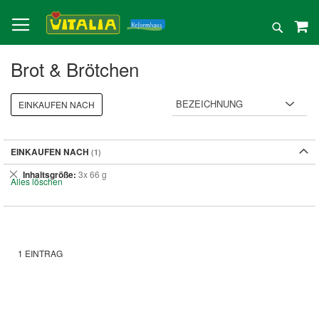
Direkt
zum
Suche
Inhalt
Brot & Brötchen
EINKAUFEN NACH
EINKAUFEN NACH
Dies
Inhaltsgröße
3x 66 g
Alles löschen
entfernen
1
EINTRAG