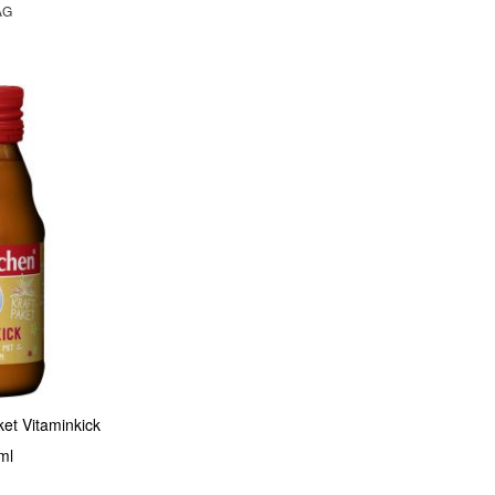
AG
et Vitaminkick
ml