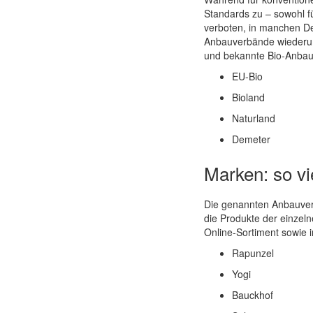
Standards zu – sowohl fü
verboten, in manchen De
Anbauverbände wiederum 
und bekannte Bio-Anbauv
EU-Bio
Bioland
Naturland
Demeter
Marken: so vie
Die genannten Anbauverb
die Produkte der einzeln
Online-Sortiment sowie i
Rapunzel
Yogi
Bauckhof