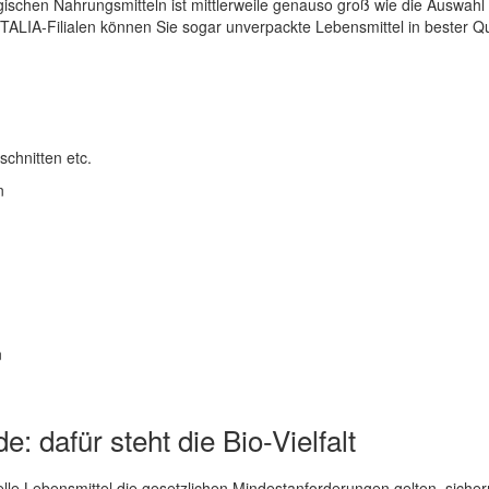
ischen Nahrungsmitteln ist mittlerweile genauso groß wie die Auswahl
ITALIA-Filialen können Sie sogar unverpackte Lebensmittel in bester 
chnitten etc.
n
n
: dafür steht die Bio-Vielfalt
lle Lebensmittel die gesetzlichen Mindestanforderungen gelten, sich