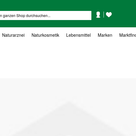
Mein
Mein
Suche
Konto
Wunschzettel
Naturarznei
Naturkosmetik
Lebensmittel
Marken
Marktfin