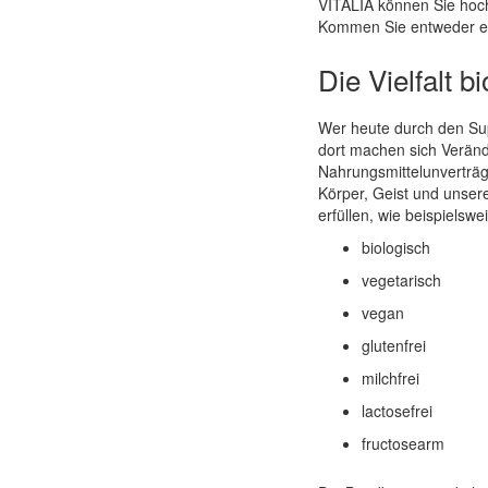
VITALIA können Sie hochw
Kommen Sie entweder ein
Die Vielfalt 
Wer heute durch den Supe
dort machen sich Verän
Nahrungsmittelunverträg
Körper, Geist und unser
erfüllen, wie beispielswe
biologisch
vegetarisch
vegan
glutenfrei
milchfrei
lactosefrei
fructosearm