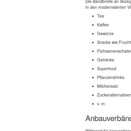
Die Bandbreite an ökolog
In den modernisierten V
Tee
Kaffee
Gewürze
Snacks wie Fruchts
Flohsamenschale
Getränke
Superfood
Pflanzendrinks
Milchersatz
Zuckeralternative
v. m.
Anbauverbände
Während für konventione