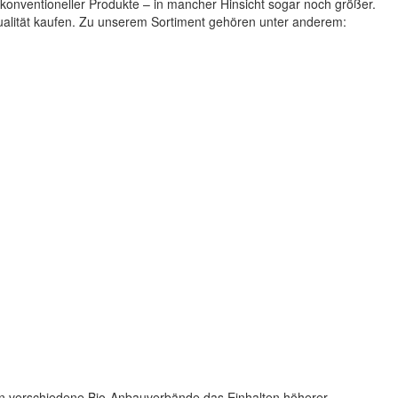
 konventioneller Produkte – in mancher Hinsicht sogar noch größer.
Qualität kaufen. Zu unserem Sortiment gehören unter anderem:
ern verschiedene Bio-Anbauverbände das Einhalten höherer