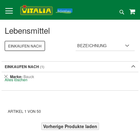
Direkt
zum
Suche
Inhalt
Lebensmittel
EINKAUFEN NACH
EINKAUFEN NACH
Dies
Marke
Bauck
Alles löschen
entfernen
ARTIKEL
1
VON
50
Vorherige Produkte laden