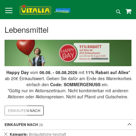
Direkt
zum
Suche
Inhalt
Lebensmittel
Happy Day
vom
06.08. - 08.08.2026
mit
11% Rabatt auf Alles*
ab 20€ Einkaufswert. Geben Sie dafür am Ende des Warenkorbes
einfach den
Code: SOMMERGENUSS
ein.
*Gültig nur im Aktionszeitraum. Nicht kombinierbar mit anderen
Aktionen oder Aktionspreisen. Nicht auf Pfand und Gutscheine.
EINKAUFEN NACH
EINKAUFEN NACH
Dies
Kategorie
Brotaufstriche herzhaft