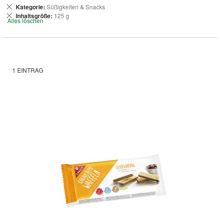
Dies
Kategorie
Süßigkeiten & Snacks
entfernen
Dies
Inhaltsgröße
125 g
Alles löschen
entfernen
1
EINTRAG