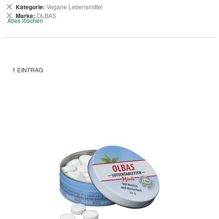
Dies
Kategorie
Vegane Lebensmittel
entfernen
Dies
Marke
OLBAS
Alles löschen
entfernen
1
EINTRAG