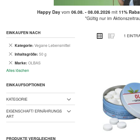
Happy Day
vom
06.08. - 08.08.2026
mit
11% Rabat
*Gültig nur im Aktionszeitr
EINKAUFEN NACH
ANSICHT
Raster
Liste
1
EINTR
ALS
Dies
Kategorie
Vegane Lebensmittel
entfernen
Dies
Inhaltsgröße
50 g
entfernen
Dies
Marke
OLBAS
entfernen
Alles löschen
EINKAUFSOPTIONEN
KATEGORIE
EIGENSCHAFT/ ERNÄHRUNGS
ART
PRODUKTE VERGLEICHEN