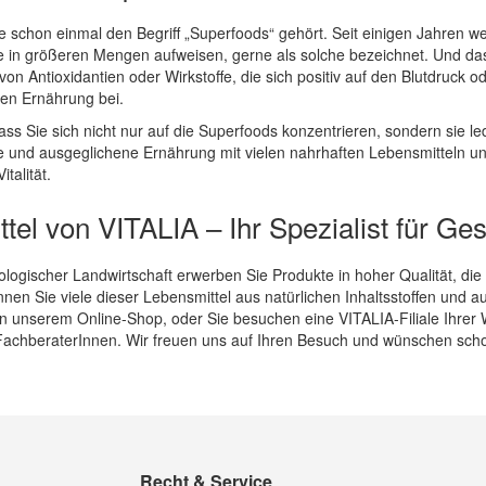
schon einmal den Begriff „Superfoods“ gehört. Seit einigen Jahren wer
e in größeren Mengen aufweisen, gerne als solche bezeichnet. Und das 
n Antioxidantien oder Wirkstoffe, die sich positiv auf den Blutdruck o
en Ernährung bei.
ass Sie sich nicht nur auf die Superfoods konzentrieren, sondern sie led
 und ausgeglichene Ernährung mit vielen nahrhaften Lebensmitteln un
talität.
tel von VITALIA – Ihr Spezialist für G
ologischer Landwirtschaft erwerben Sie Produkte in hoher Qualität, die
en Sie viele dieser Lebensmittel aus natürlichen Inhaltsstoffen und 
in unserem Online-Shop, oder Sie besuchen eine VITALIA-Filiale Ihrer 
achberaterInnen. Wir freuen uns auf Ihren Besuch und wünschen scho
Recht & Service