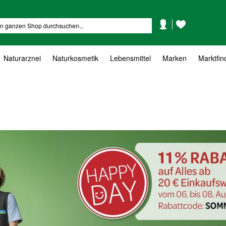
Mein
Mein
Suche
Konto
Wunschzettel
Naturarznei
Naturkosmetik
Lebensmittel
Marken
Marktfin