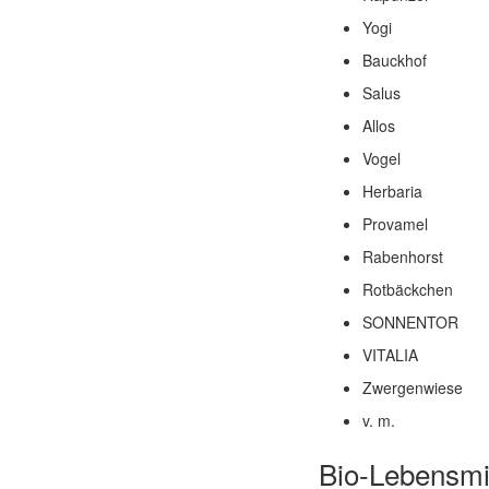
Yogi
Bauckhof
Salus
Allos
Vogel
Herbaria
Provamel
Rabenhorst
Rotbäckchen
SONNENTOR
VITALIA
Zwergenwiese
v. m.
Bio-Lebensmit