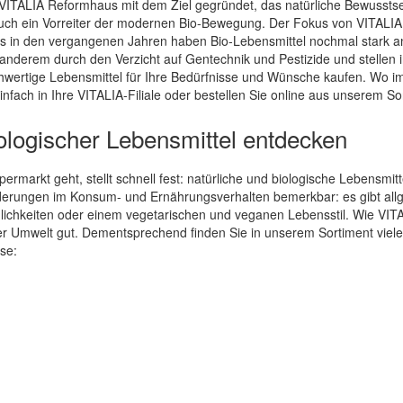
VITALIA Reformhaus mit dem Ziel gegründet, das natürliche Bewussts
uch ein Vorreiter der modernen Bio-Bewegung. Der Fokus von VITALIA 
 in den vergangenen Jahren haben Bio-Lebensmittel nochmal stark a
nderem durch den Verzicht auf Gentechnik und Pestizide und stellen i
ertige Lebensmittel für Ihre Bedürfnisse und Wünsche kaufen. Wo immer
fach in Ihre VITALIA-Filiale oder bestellen Sie online aus unserem So
biologischer Lebensmittel entdecken
rmarkt geht, stellt schnell fest: natürliche und biologische Lebensmitt
derungen im Konsum- und Ernährungsverhalten bemerkbar: es gibt all
lichkeiten oder einem vegetarischen und veganen Lebensstil. Wie VITAL
er Umwelt gut. Dementsprechend finden Sie in unserem Sortiment viel
ise: