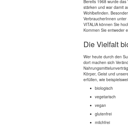
Bereits 1968 wurde das 
Quickview
stärken und war damit a
Wohlbefinden. Besonders
VerbraucherInnen unter a
VITALIA können Sie hochw
Kommen Sie entweder ein
Die Vielfalt 
Wer heute durch den Supe
dort machen sich Verän
Nahrungsmittelunverträg
Körper, Geist und unser
erfüllen, wie beispielswe
biologisch
vegetarisch
vegan
glutenfrei
milchfrei