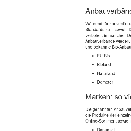
Anbauverbände
Während für konventione
Standards zu – sowohl fü
verboten, in manchen De
Anbauverbände wiederum 
und bekannte Bio-Anbauv
EU-Bio
Bioland
Naturland
Demeter
Marken: so vie
Die genannten Anbauverb
die Produkte der einzeln
Online-Sortiment sowie i
Rapunzel