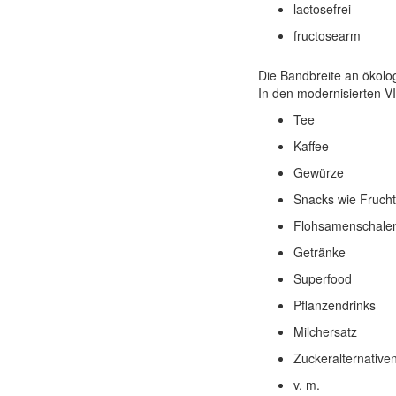
lactosefrei
fructosearm
Die Bandbreite an ökolog
In den modernisierten V
Tee
Kaffee
Gewürze
Snacks wie Fruchts
Flohsamenschale
Getränke
Superfood
Pflanzendrinks
Milchersatz
Zuckeralternative
v. m.