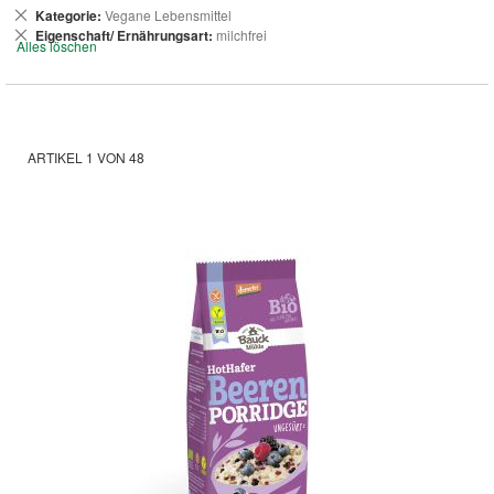
Dies
Kategorie
Vegane Lebensmittel
entfernen
Dies
Eigenschaft/ Ernährungsart
milchfrei
Alles löschen
entfernen
ARTIKEL
1
VON
48