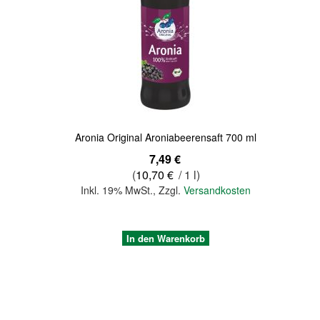
Quickview
Aronia Original Aroniabeerensaft 700 ml
7,49 €
(
10,70 €
/ 1 l)
Inkl. 19% MwSt.
,
Zzgl.
Versandkosten
In den Warenkorb