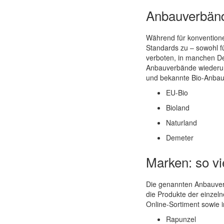
Anbauverbände
Während für konventione
Standards zu – sowohl fü
verboten, in manchen De
Anbauverbände wiederum 
und bekannte Bio-Anbauv
EU-Bio
Bioland
Naturland
Demeter
Marken: so vie
Die genannten Anbauverb
die Produkte der einzeln
Online-Sortiment sowie i
Rapunzel