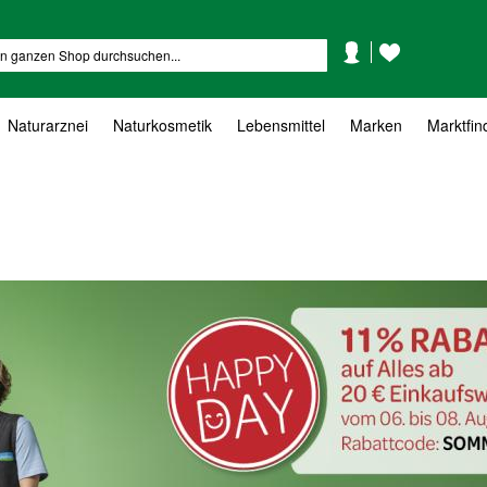
Mein
Mein
Suche
Konto
Wunschzettel
Naturarznei
Naturkosmetik
Lebensmittel
Marken
Marktfin