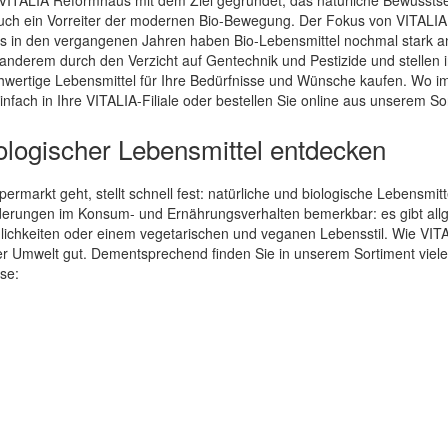
uch ein Vorreiter der modernen Bio-Bewegung. Der Fokus von VITALIA 
 in den vergangenen Jahren haben Bio-Lebensmittel nochmal stark a
nderem durch den Verzicht auf Gentechnik und Pestizide und stellen i
ertige Lebensmittel für Ihre Bedürfnisse und Wünsche kaufen. Wo immer
fach in Ihre VITALIA-Filiale oder bestellen Sie online aus unserem So
biologischer Lebensmittel entdecken
rmarkt geht, stellt schnell fest: natürliche und biologische Lebensmitt
derungen im Konsum- und Ernährungsverhalten bemerkbar: es gibt all
lichkeiten oder einem vegetarischen und veganen Lebensstil. Wie VITAL
er Umwelt gut. Dementsprechend finden Sie in unserem Sortiment viel
ise: