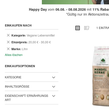
Happy Day
vom
06.08. - 08.08.2026
mit
11% Rabat
*Gültig nur im Aktionszeitr
EINKAUFEN NACH
ANSICHT
Raster
Liste
1
EINTR
ALS
Dies
Kategorie
Vegane Lebensmittel
entfernen
Dies
Einzelpreis
20,00 € - 30,00 €
entfernen
Dies
Marke
Lihn
entfernen
Alles löschen
EINKAUFSOPTIONEN
KATEGORIE
INHALTSGRÖSSE
EIGENSCHAFT/ ERNÄHRUNGS
ART