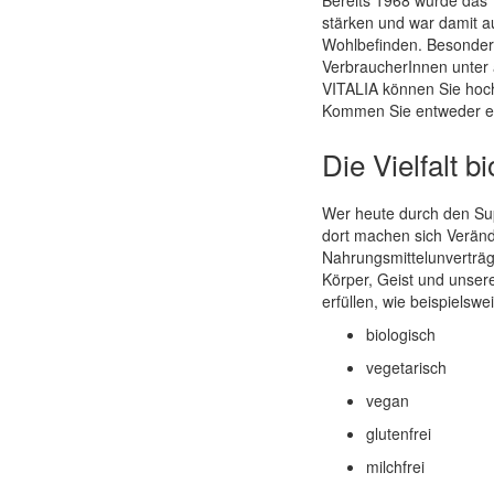
Quickview
stärken und war damit a
Wohlbefinden. Besonders
VerbraucherInnen unter a
VITALIA können Sie hochw
Kommen Sie entweder ein
Die Vielfalt 
Wer heute durch den Supe
dort machen sich Verän
Nahrungsmittelunverträg
Körper, Geist und unser
erfüllen, wie beispielswe
biologisch
vegetarisch
vegan
glutenfrei
milchfrei