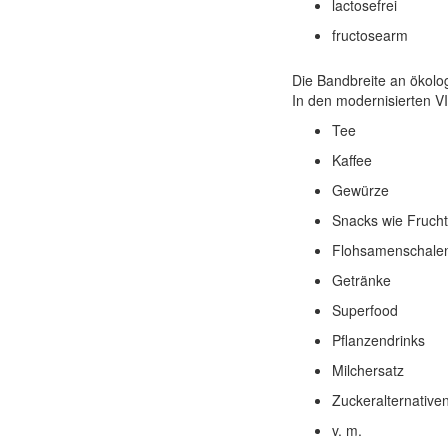
lactosefrei
fructosearm
Die Bandbreite an ökolog
In den modernisierten V
Tee
Kaffee
Gewürze
Snacks wie Fruchts
Flohsamenschale
Getränke
Superfood
Pflanzendrinks
Milchersatz
Zuckeralternative
v. m.