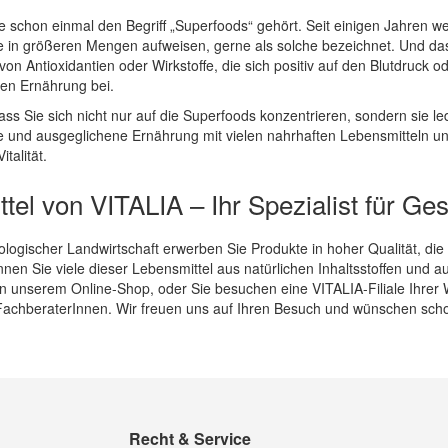
schon einmal den Begriff „Superfoods“ gehört. Seit einigen Jahren wer
e in größeren Mengen aufweisen, gerne als solche bezeichnet. Und das 
n Antioxidantien oder Wirkstoffe, die sich positiv auf den Blutdruck o
en Ernährung bei.
ass Sie sich nicht nur auf die Superfoods konzentrieren, sondern sie led
 und ausgeglichene Ernährung mit vielen nahrhaften Lebensmitteln un
talität.
tel von VITALIA – Ihr Spezialist für G
ologischer Landwirtschaft erwerben Sie Produkte in hoher Qualität, die
en Sie viele dieser Lebensmittel aus natürlichen Inhaltsstoffen und 
in unserem Online-Shop, oder Sie besuchen eine VITALIA-Filiale Ihrer 
achberaterInnen. Wir freuen uns auf Ihren Besuch und wünschen scho
Recht & Service