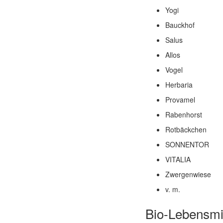
Yogi
Bauckhof
Salus
Allos
Vogel
Herbaria
Provamel
Rabenhorst
Rotbäckchen
SONNENTOR
VITALIA
Zwergenwiese
v. m.
Bio-Lebensmit