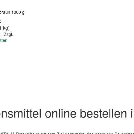
braun 1000 g
€
1 kg)
.
,
Zzgl.
sten
nsmittel online bestelle
VITALIA Reformhaus mit dem Ziel gegründet, das natürliche Bewussts