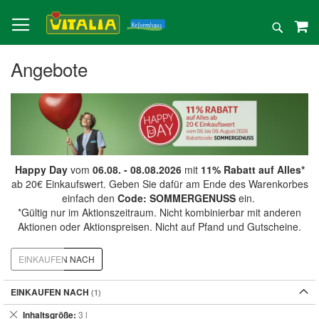
Direkt
zum
Suche
Inhalt
Angebote
Happy Day
vom
06.08. - 08.08.2026
mit
11% Rabatt auf Alles*
ab 20€ Einkaufswert. Geben Sie dafür am Ende des Warenkorbes
einfach den
Code: SOMMERGENUSS
ein.
*Gültig nur im Aktionszeitraum. Nicht kombinierbar mit anderen
Aktionen oder Aktionspreisen. Nicht auf Pfand und Gutscheine.
EINKAUFEN NACH
EINKAUFEN NACH
Dies
Inhaltsgröße
3 l