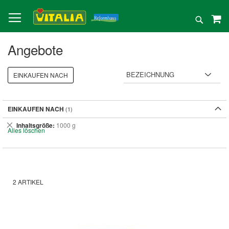
Direkt
zum
Suche
Inhalt
Angebote
EINKAUFEN NACH
EINKAUFEN NACH
Dies
Inhaltsgröße
1000 g
Alles löschen
entfernen
2
ARTIKEL