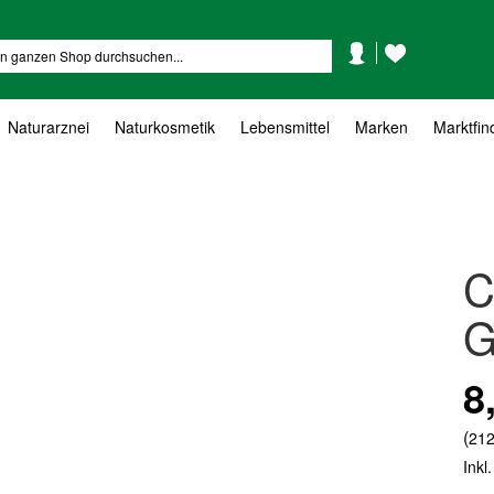
Mein
Mein
Suche
Konto
Wunschzettel
Naturarznei
Naturkosmetik
Lebensmittel
Marken
Marktfin
C
G
8
(
212
Inkl