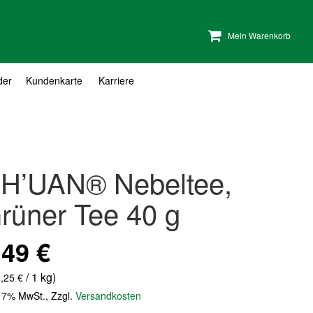
Mein Warenkorb
der
Kundenkarte
Karriere
H’UAN® Nebeltee,
rüner Tee 40 g
,49 €
/ 1 kg)
,25 €
. 7% MwSt.
,
Zzgl.
Versandkosten