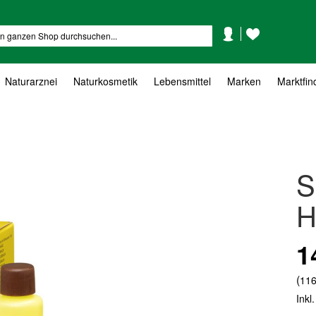
Mein
Mein
Suche
Konto
Wunschzettel
Naturarznei
Naturkosmetik
Lebensmittel
Marken
Marktfin
S
H
1
(
116
Inkl