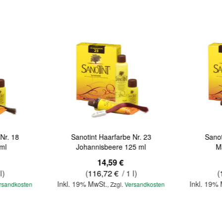
Nr. 18
Sanotint Haarfarbe Nr. 23
Sanot
ml
Johannisbeere 125 ml
M
14,59 €
l)
(
116,72 €
/ 1 l)
(
Inkl. 19% MwSt.
Inkl. 19%
rsandkosten
,
Zzgl.
Versandkosten