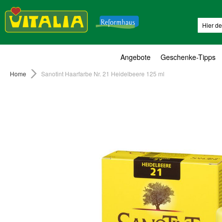
Suche
Angebote
Geschenke-Tipps
Home
Sanotint Haarfarbe Nr. 21 Heidelbeere 125 ml
Zum
Ende
der
Bildergalerie
springen