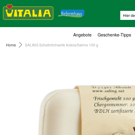
Suche
Angebote
Geschenke-Tipps
Home
SALING Schafmilchseife Kokos/Sahne 100 g
Zum
Ende
der
Bildergalerie
springen