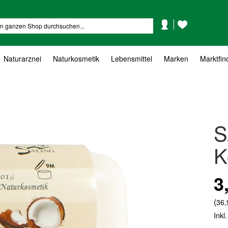
Mein
Mein
Suche
Konto
Wunschzettel
Naturarznei
Naturkosmetik
Lebensmittel
Marken
Marktfin
S
K
3
(
36,
Inkl