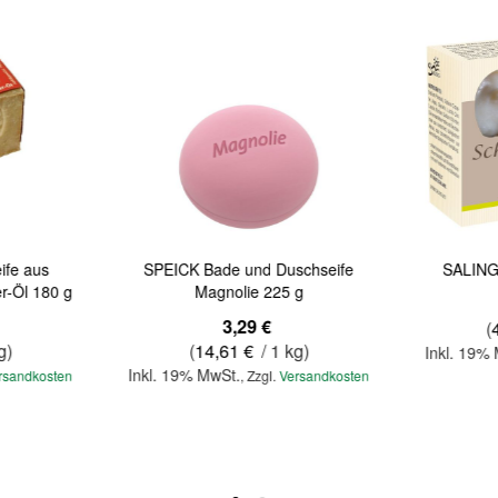
ife aus
SPEICK Bade und Duschseife
SALING 
r-Öl 180 g
Magnolie 225 g
3,29 €
(
g)
(
14,61 €
/ 1 kg)
Inkl. 19%
Inkl. 19% MwSt.
rsandkosten
,
Zzgl.
Versandkosten