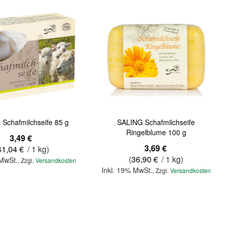
Schafmilchseife 85 g
SALING Schafmilchseife
Ringelblume 100 g
3,49 €
3,69 €
41,04 €
/ 1 kg)
(
36,90 €
/ 1 kg)
 MwSt.
,
Zzgl.
Versandkosten
Inkl. 19% MwSt.
,
Zzgl.
Versandkosten