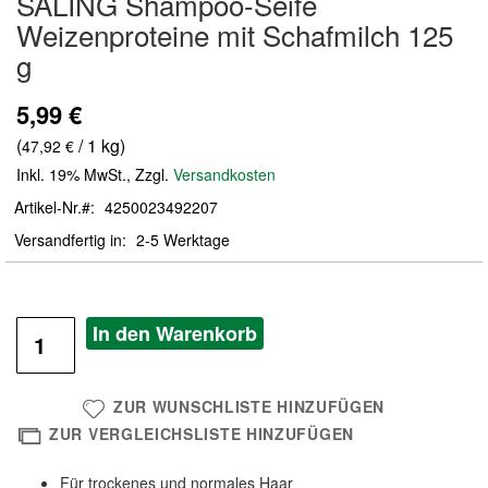
SALING Shampoo-Seife
der
Weizenproteine mit Schafmilch 125
Bildergalerie
g
springen
5,99 €
(
/ 1 kg)
47,92 €
Inkl. 19% MwSt.
,
Zzgl.
Versandkosten
Artikel-Nr.
4250023492207
Versandfertig in
2-5 Werktage
In den Warenkorb
ZUR WUNSCHLISTE HINZUFÜGEN
ZUR VERGLEICHSLISTE HINZUFÜGEN
Für trockenes und normales Haar