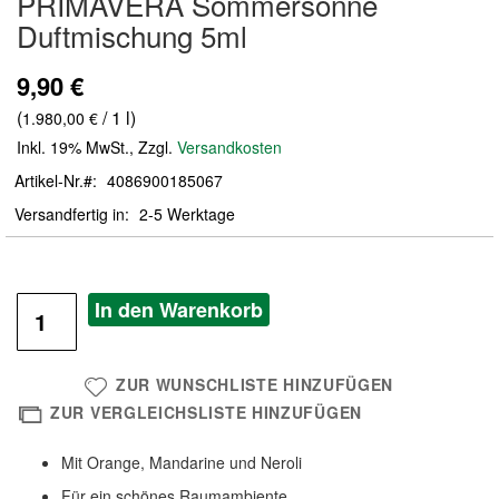
PRIMAVERA Sommersonne
der
Duftmischung 5ml
Bildergalerie
springen
9,90 €
(
/ 1 l)
1.980,00 €
Inkl. 19% MwSt.
,
Zzgl.
Versandkosten
Artikel-Nr.
4086900185067
Versandfertig in
2-5 Werktage
In den Warenkorb
ZUR WUNSCHLISTE HINZUFÜGEN
ZUR VERGLEICHSLISTE HINZUFÜGEN
Mit Orange, Mandarine und Neroli
Für ein schönes Raumambiente