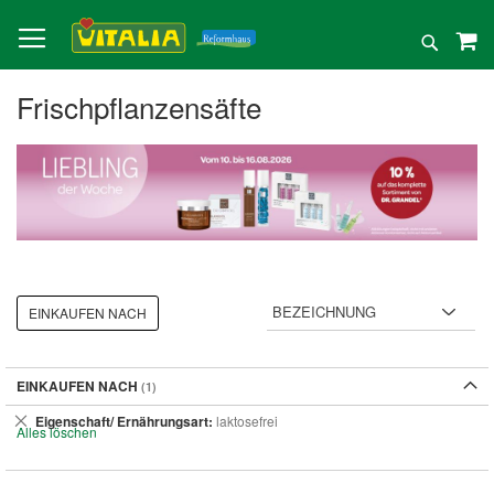
Direkt
zum
Suche
Inhalt
Frischpflanzensäfte
EINKAUFEN NACH
EINKAUFEN NACH
Dies
Eigenschaft/ Ernährungsart
laktosefrei
Alles löschen
entfernen