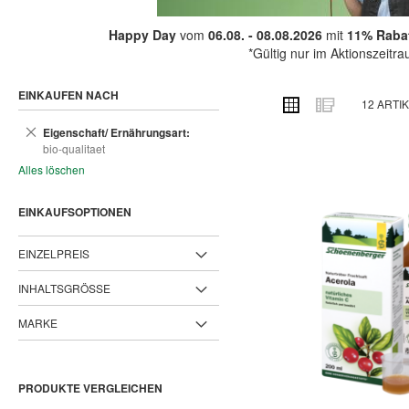
Happy Day
vom
06.08. - 08.08.2026
mit
11% Rabat
*Gültig nur im Aktionszeitr
EINKAUFEN NACH
ANSICHT
Raster
Liste
12
ARTIK
ALS
Dies
Eigenschaft/ Ernährungsart
entfernen
bio-qualitaet
Alles löschen
EINKAUFSOPTIONEN
EINZELPREIS
INHALTSGRÖSSE
MARKE
PRODUKTE VERGLEICHEN