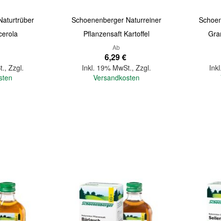
aturtrüber
Schoenenberger Naturreiner
Schoen
cerola
Pflanzensaft Kartoffel
Gra
Ab
6,29 €
t.
,
Zzgl.
Inkl. 19% MwSt.
,
Zzgl.
Ink
sten
Versandkosten
In den Warenkorb
In den Warenkorb