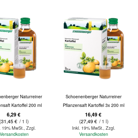
Quickview
enberger Naturreiner
Schoenenberger Naturreiner
nsaft Kartoffel 200 ml
Pflanzensaft Kartoffel 3x 200 ml
6,29 €
16,49 €
(
31,45 €
/ 1 l)
(
27,49 €
/ 1 l)
l. 19% MwSt.
,
Zzgl.
Inkl. 19% MwSt.
,
Zzgl.
Versandkosten
Versandkosten