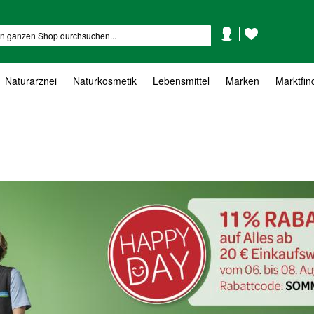
Mein
Mein
Suche
Konto
Wunschzettel
Naturarznei
Naturkosmetik
Lebensmittel
Marken
Marktfin