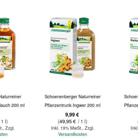
Quickview
Quickview
aturreiner
Schoenenberger Naturreiner
Schoen
lauch 200 ml
Pflanzentrunk Ingwer 200 ml
Pflanze
9,99 €
 1 l)
(
49,95 €
/ 1 l)
t.
,
Zzgl.
Inkl. 19% MwSt.
,
Zzgl.
Ink
sten
Versandkosten