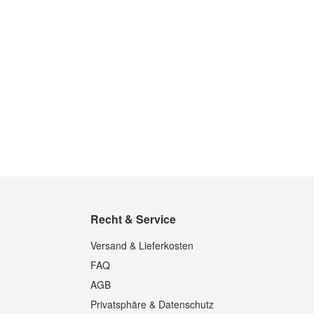
In den Warenkorb
In den Warenkorb
Recht & Service
Quickview
Quickview
Versand & Lieferkosten
FAQ
AGB
Privatsphäre & Datenschutz