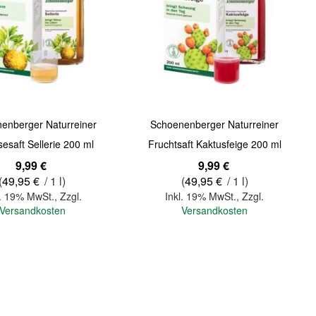
Quickview
enberger Naturreiner
Schoenenberger Naturreiner
saft Sellerie 200 ml
Fruchtsaft Kaktusfeige 200 ml
9,99 €
9,99 €
(
49,95 €
/ 1 l)
(
49,95 €
/ 1 l)
l. 19% MwSt.
,
Zzgl.
Inkl. 19% MwSt.
,
Zzgl.
Versandkosten
Versandkosten
In den Warenkorb