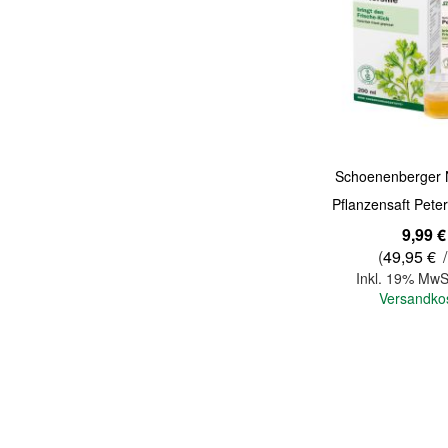
Quickview
Schoenenberger N
Pflanzensaft Peter
9,99 €
(
49,95 €
/
Inkl. 19% MwS
Versandko
In den Warenkorb