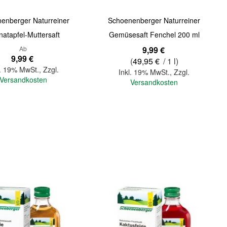
enberger Naturreiner
Schoenenberger Naturreiner
natapfel-Muttersaft
Gemüsesaft Fenchel 200 ml
Ab
9,99 €
9,99 €
(
49,95 €
/ 1 l)
l. 19% MwSt.
,
Zzgl.
Inkl. 19% MwSt.
,
Zzgl.
Versandkosten
Versandkosten
In den Warenkorb