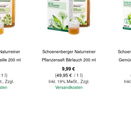
Quickview
Quickview
aturreiner
Schoenenberger Naturreiner
Schoen
silie 200 ml
Pflanzensaft Bärlauch 200 ml
Gemüse
9,99 €
 1 l)
(
49,95 €
/ 1 l)
t.
,
Zzgl.
Inkl. 19% MwSt.
,
Zzgl.
Ink
sten
Versandkosten
In den Warenkorb
In den Warenkorb