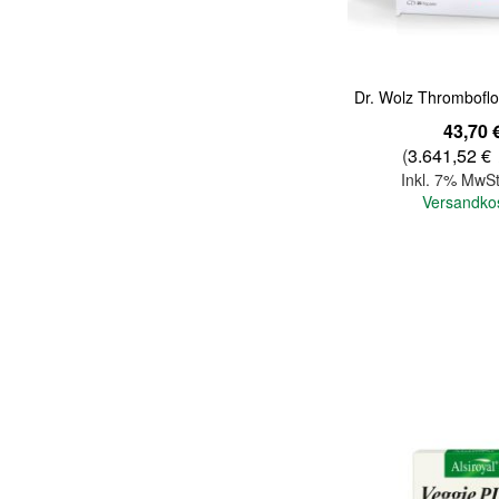
Dr. Wolz Thrombofl
43,70 
(
3.641,52 €
Inkl. 7% MwSt
Versandko
In den Warenkorb