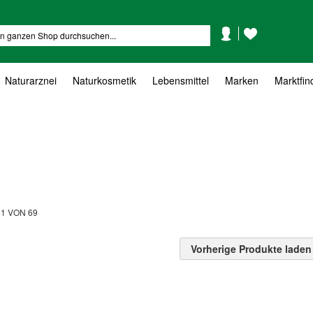
Mein
Mein
Suche
Konto
Wunschzettel
Naturarznei
Naturkosmetik
Lebensmittel
Marken
Marktfin
L
1
VON
69
Vorherige Produkte laden