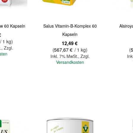
ow 60 Kapseln
Salus Vitamin-B-Komplex 60
Alsiroy
Kapseln
€
/ 1 kg)
12,49 €
.
,
Zzgl.
(
567,67 €
/ 1 kg)
(
sten
Inkl. 7% MwSt.
,
Zzgl.
Ink
Versandkosten
In den Warenkorb
In den Warenkorb