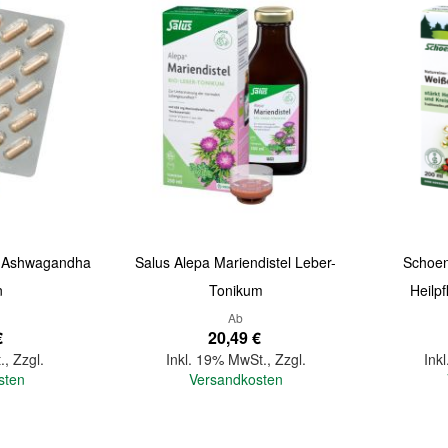
e Ashwagandha
Salus Alepa Mariendistel Leber-
Schoen
n
Tonikum
Heilp
Ab
€
20,49 €
.
,
Zzgl.
Inkl. 19% MwSt.
,
Zzgl.
Ink
sten
Versandkosten