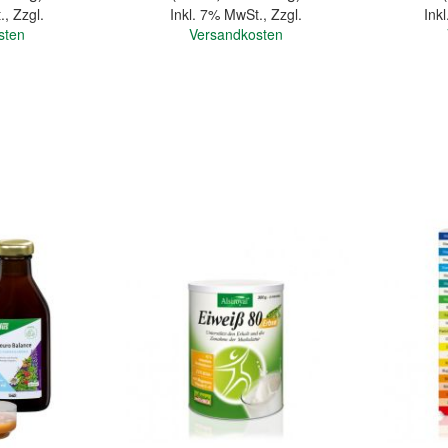
.
,
Zzgl.
Inkl. 7% MwSt.
,
Zzgl.
Ink
sten
Versandkosten
In den Warenkorb
In den Warenkorb
Quickview
Quickview