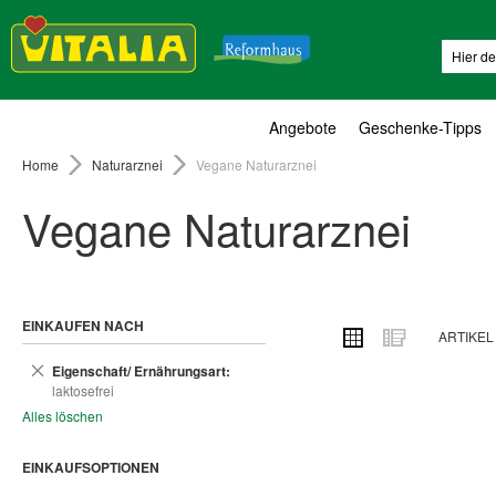
Suche
Angebote
Geschenke-Tipps
Home
Naturarznei
Vegane Naturarznei
Vegane Naturarznei
EINKAUFEN NACH
ANSICHT
Raster
Liste
ARTIKE
ALS
Dies
Eigenschaft/ Ernährungsart
entfernen
laktosefrei
Alles löschen
EINKAUFSOPTIONEN