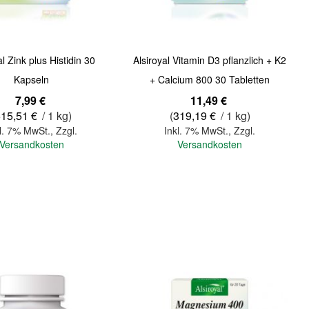
al Zink plus Histidin 30
Alsiroyal Vitamin D3 pflanzlich + K2
Kapseln
+ Calcium 800 30 Tabletten
7,99 €
11,49 €
515,51 €
/ 1 kg)
(
319,19 €
/ 1 kg)
l. 7% MwSt.
,
Zzgl.
Inkl. 7% MwSt.
,
Zzgl.
Versandkosten
Versandkosten
In den Warenkorb