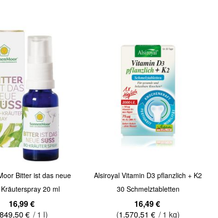
Quickview
or Bitter ist das neue
Alsiroyal Vitamin D3 pflanzlich + K2
 Kräuterspray 20 ml
30 Schmelztabletten
16,99 €
16,49 €
849,50 €
/ 1 l)
(
1.570,51 €
/ 1 kg)