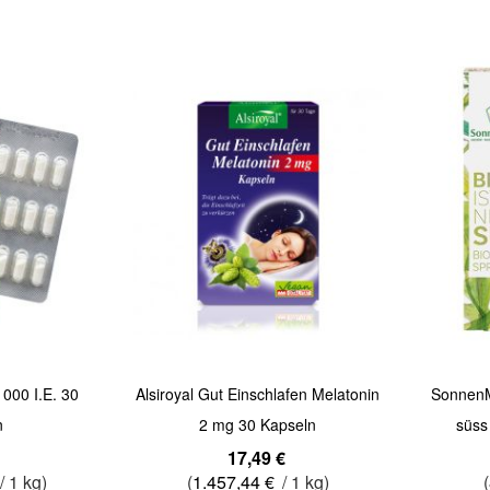
Quickview
Quickview
1000 I.E. 30
Alsiroyal Gut Einschlafen Melatonin
SonnenMo
n
2 mg 30 Kapseln
süss
17,49 €
/ 1 kg)
(
1.457,44 €
/ 1 kg)
(