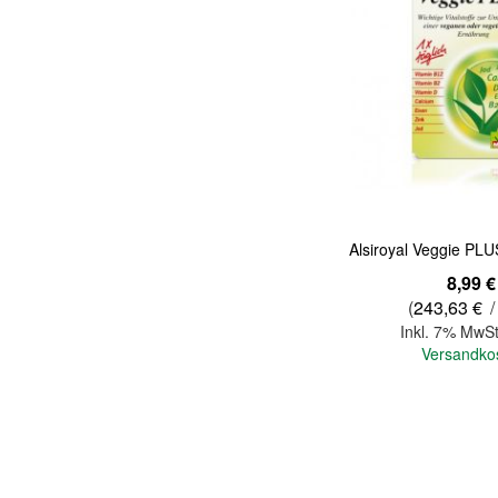
Quickview
Alsiroyal Veggie PLU
8,99 €
(
243,63 €
/
Inkl. 7% MwSt
Versandko
In den Warenkorb