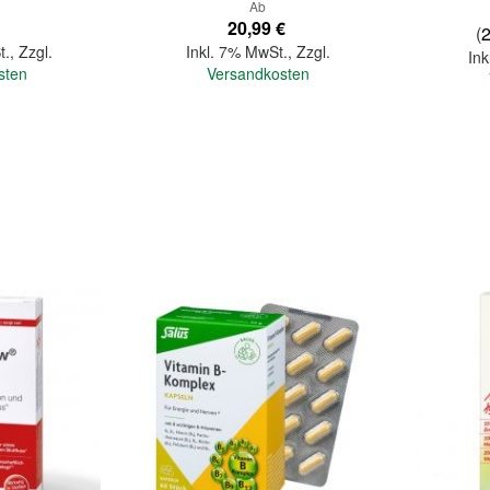
Ab
20,99 €
(
t.
,
Zzgl.
Inkl. 7% MwSt.
,
Zzgl.
Ink
sten
Versandkosten
In den Warenkorb
In den Warenkorb
Quickview
Quickview