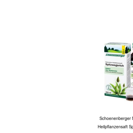
In den Warenkorb
Quickview
Schoenenberger N
Heilpflanzensaft S