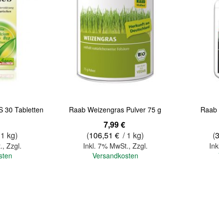
Quickview
Quickview
S 30 Tabletten
Raab Weizengras Pulver 75 g
Raab 
7,99 €
 1 kg)
(
106,51 €
/ 1 kg)
(
.
,
Zzgl.
Inkl. 7% MwSt.
,
Zzgl.
Ink
sten
Versandkosten
In den Warenkorb
In den Warenkorb