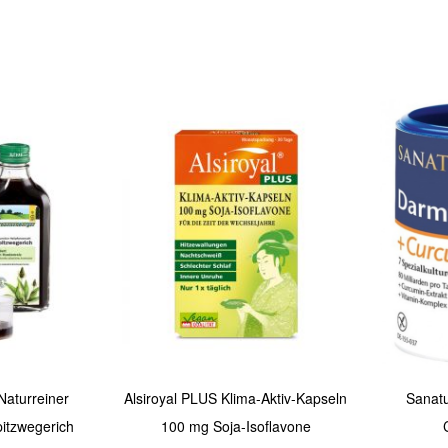
In den Warenkorb
In den Warenkorb
Quickview
Quickview
aturreiner
Alsiroyal PLUS Klima-Aktiv-Kapseln
Sanatu
pitzwegerich
100 mg Soja-Isoflavone