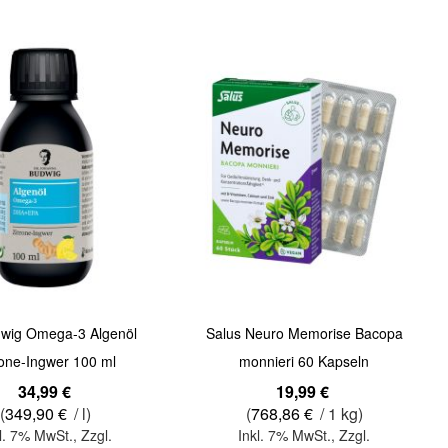
Quickview
dwig Omega-3 Algenöl
Salus Neuro Memorise Bacopa
rone-Ingwer 100 ml
monnieri 60 Kapseln
34,99 €
19,99 €
(
349,90 €
/ l)
(
768,86 €
/ 1 kg)
l. 7% MwSt.
,
Zzgl.
Inkl. 7% MwSt.
,
Zzgl.