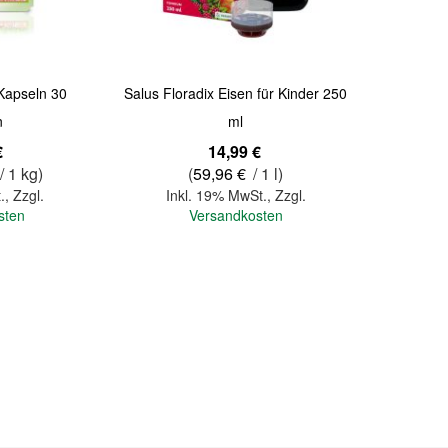
-Kapseln 30
Salus Floradix Eisen für Kinder 250
n
ml
€
14,99 €
/ 1 kg)
(
59,96 €
/ 1 l)
.
,
Zzgl.
Inkl. 19% MwSt.
,
Zzgl.
sten
Versandkosten
In den Warenkorb