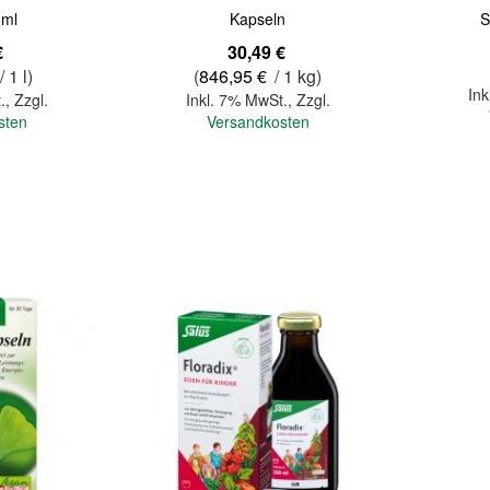
 ml
Kapseln
S
€
30,49 €
/ 1 l)
(
846,95 €
/ 1 kg)
Ink
.
,
Zzgl.
Inkl. 7% MwSt.
,
Zzgl.
sten
Versandkosten
In den Warenkorb
In den Warenkorb
Quickview
Quickview