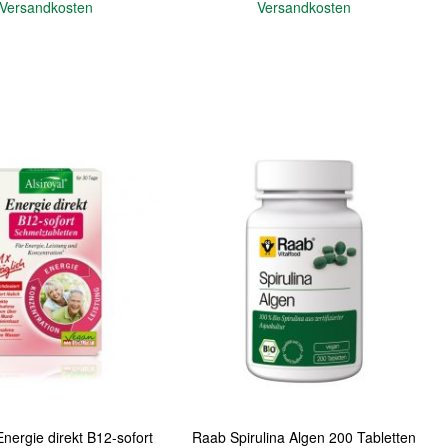
Versandkosten
Versandkosten
In den Warenkorb
Quickview
Energie direkt B12-sofort
Raab Spirulina Algen 200 Tabletten