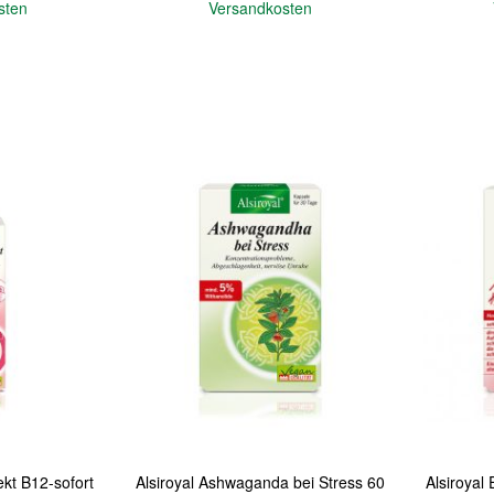
sten
Versandkosten
In den Warenkorb
In den Warenkorb
Quickview
Quickview
ekt B12-sofort
Alsiroyal Ashwaganda bei Stress 60
Alsiroyal 