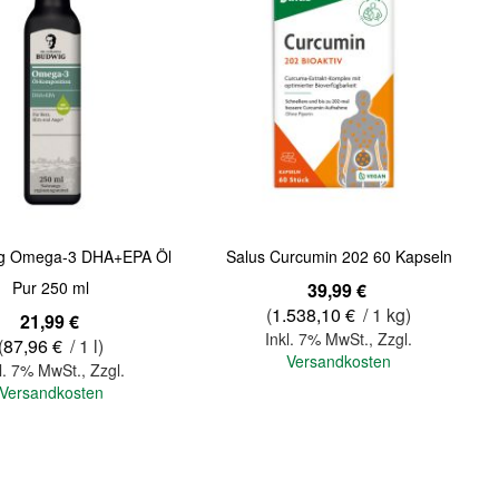
ig Omega-3 DHA+EPA Öl
Salus Curcumin 202 60 Kapseln
Pur 250 ml
39,99 €
(
1.538,10 €
/ 1 kg)
21,99 €
Inkl. 7% MwSt.
,
Zzgl.
(
87,96 €
/ 1 l)
Versandkosten
l. 7% MwSt.
,
Zzgl.
Versandkosten
In den Warenkorb