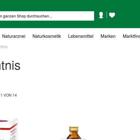
Mein
Mein
Suche
Konto
Wunschzettel
Naturarznei
Naturkosmetik
Lebensmittel
Marken
Marktfin
htnis
tnis
L
1
VON
14