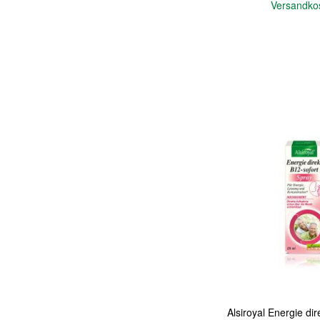
Versandko
In den Warenkorb
Quickview
Alsiroyal Energie dir