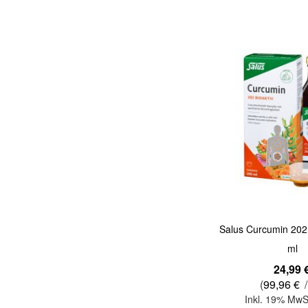
Quickview
Salus Curcumin 202
ml
24,99 
(
99,96 €
/
Inkl. 19% MwS