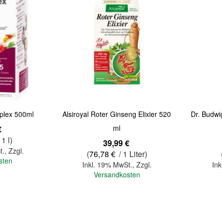
mplex 500ml
Alsiroyal Roter Ginseng Elixier 520
Dr. Budw
ml
€
 1 l)
39,99 €
t.
,
Zzgl.
(
76,78 €
/ 1 Liter)
sten
Inkl. 19% MwSt.
,
Zzgl.
Ink
Versandkosten
In den Warenkorb
In den Warenkorb