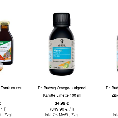
Quickview
Quickview
 Tonikum 250
Dr. Budwig Omega-3 Algenöl
Dr. Bu
Karotte Limette 100 ml
Zit
€
34,99 €
 1 l)
(
349,90 €
/ l)
t.
,
Zzgl.
Inkl. 7% MwSt.
,
Zzgl.
Ink