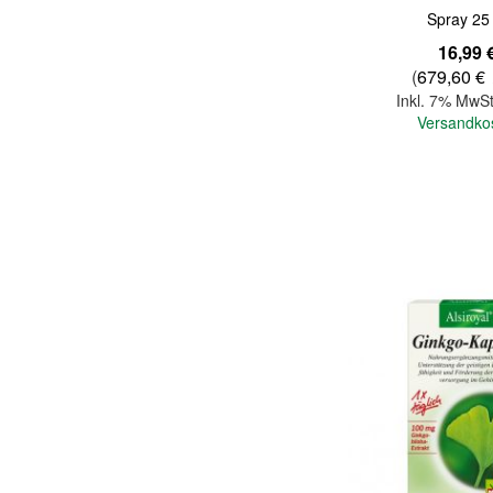
Spray 25
16,99 
(
679,60 €
Inkl. 7% MwSt
Versandko
In den Warenkorb
Quickview