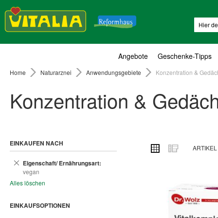
Suche
Angebote
Geschenke-Tipps
Home
Naturarznei
Anwendungsgebiete
Konzentration & Gedäc
Konzentration & Gedäch
EINKAUFEN NACH
ANSICHT
Raster
Liste
ARTIKE
ALS
Dies
Eigenschaft/ Ernährungsart
entfernen
vegan
Alles löschen
EINKAUFSOPTIONEN