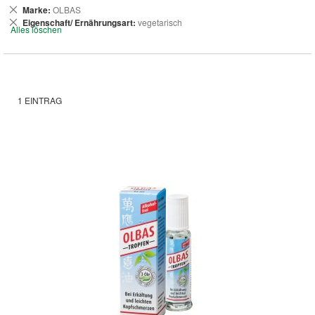
Dies
Marke
OLBAS
entfernen
Dies
Eigenschaft/ Ernährungsart
vegetarisch
Alles löschen
entfernen
1
EINTRAG