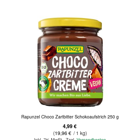
Quickview
Rapunzel Choco Zartbitter Schokoaufstrich 250 g
4,99 €
(
19,96 €
/ 1 kg)
Inkl. 7% MwSt.
,
Zzgl.
Versandkosten