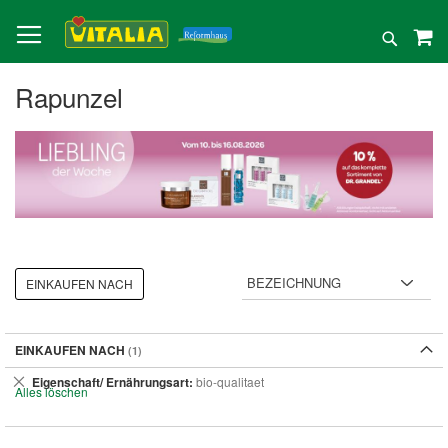
Direkt
zum
Suche
Inhalt
Rapunzel
EINKAUFEN NACH
EINKAUFEN NACH
Dies
Eigenschaft/ Ernährungsart
bio-qualitaet
Alles löschen
entfernen