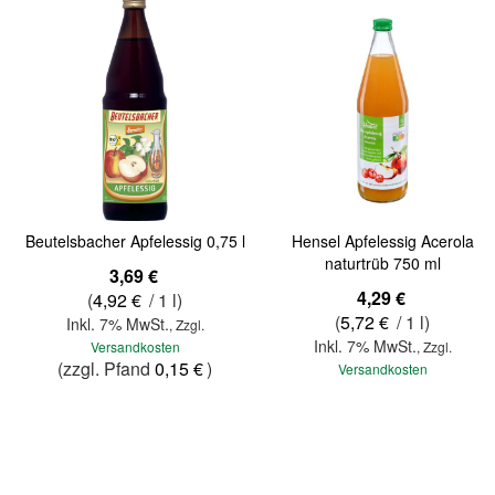
Beutelsbacher Apfelessig 0,75 l
Hensel Apfelessig Acerola
naturtrüb 750 ml
3,69 €
4,29 €
(
4,92 €
/ 1 l)
(
5,72 €
/ 1 l)
Inkl. 7% MwSt.
,
Zzgl.
Inkl. 7% MwSt.
Versandkosten
,
Zzgl.
(zzgl. Pfand
0,15 €
)
Versandkosten