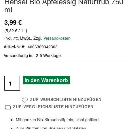
Hensel Bio Apfelessig Naturtrüb 750
der
ml
Bildergalerie
springen
3,99 €
(
/ 1 l)
5,32 €
Inkl. 7% MwSt.
,
Zzgl.
Versandkosten
Artikel-Nr.
4006309042303
Versandfertig in
2-5 Werktage
In den Warenkorb
ZUR WUNSCHLISTE HINZUFÜGEN
ZUR VERGLEICHSLISTE HINZUFÜGEN
Mit ganzen Bio-Streuobstäpfeln, nicht gefiltert
Zum Würzen von Speisen und Salaten