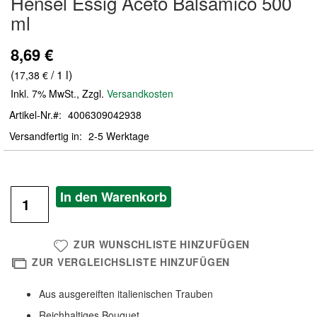
Hensel Essig Aceto Balsamico 500
der
ml
Bildergalerie
springen
8,69 €
(
/ 1 l)
17,38 €
Inkl. 7% MwSt.
,
Zzgl.
Versandkosten
Artikel-Nr.
4006309042938
Versandfertig in
2-5 Werktage
In den Warenkorb
ZUR WUNSCHLISTE HINZUFÜGEN
ZUR VERGLEICHSLISTE HINZUFÜGEN
Aus ausgereiften italienischen Trauben
Reichhaltiges Bouquet