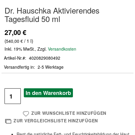
Zum
Dr. Hauschka Aktivierendes
Anfang
der
Tagesfluid 50 ml
Bildergalerie
springen
27,00 €
(
/ 1 l)
540,00 €
Inkl. 19% MwSt.
,
Zzgl.
Versandkosten
Artikel-Nr.
4020829080492
Versandfertig in
2-5 Werktage
In den Warenkorb
ZUR WUNSCHLISTE HINZUFÜGEN
ZUR VERGLEICHSLISTE HINZUFÜGEN
Regt die natürliche Fett- und Feuchtigkeitsbildung der Haut