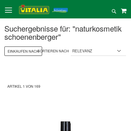
Direkt
zum
Suche
Inhalt
Suchergebnisse für: "naturkosmetik
schoenenberger"
SORTIEREN NACH
EINKAUFEN NACH
ARTIKEL
1
VON
169