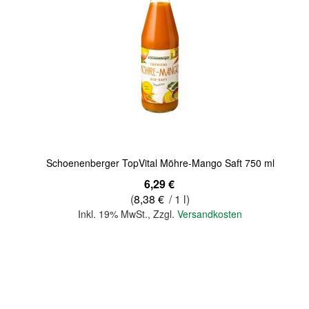
Quickview
Schoenenberger TopVital Möhre-Mango Saft 750 ml
6,29 €
(
8,38 €
/ 1 l)
Inkl. 19% MwSt.
,
Zzgl.
Versandkosten
In den Warenkorb